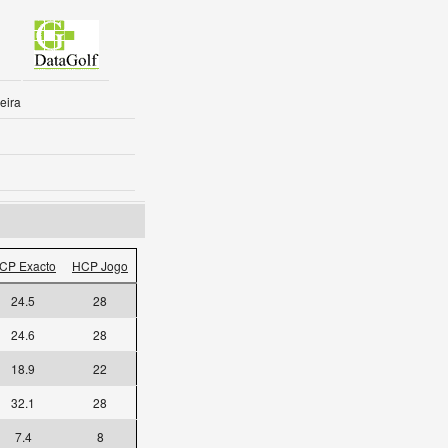
eira
CP Exacto
HCP Jogo
24.5
28
24.6
28
18.9
22
32.1
28
7.4
8