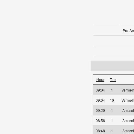
Pro-Am
Hora
Tee
09:04
1
Vermel
09:04
10
Vermel
09:20
1
Amare
08:56
1
Amare
08:48
1
Amare