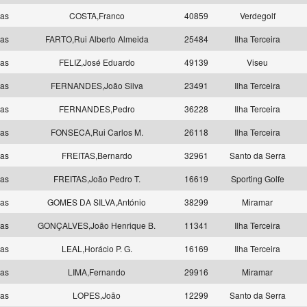
las
COSTA,Franco
40859
Verdegolf
las
FARTO,Rui Alberto Almeida
25484
Ilha Terceira
las
FELIZ,José Eduardo
49139
Viseu
las
FERNANDES,João Silva
23491
Ilha Terceira
las
FERNANDES,Pedro
36228
Ilha Terceira
las
FONSECA,Rui Carlos M.
26118
Ilha Terceira
las
FREITAS,Bernardo
32961
Santo da Serra
las
FREITAS,João Pedro T.
16619
Sporting Golfe
las
GOMES DA SILVA,António
38299
Miramar
las
GONÇALVES,João Henrique B.
11341
Ilha Terceira
las
LEAL,Horácio P. G.
16169
Ilha Terceira
las
LIMA,Fernando
29916
Miramar
las
LOPES,João
12299
Santo da Serra