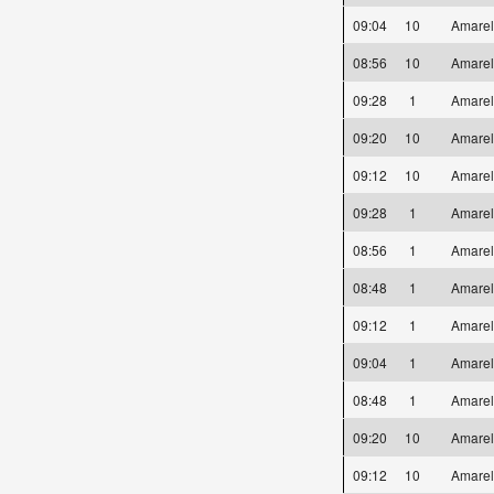
09:04
10
Amare
08:56
10
Amare
09:28
1
Amare
09:20
10
Amare
09:12
10
Amare
09:28
1
Amare
08:56
1
Amare
08:48
1
Amare
09:12
1
Amare
09:04
1
Amare
08:48
1
Amare
09:20
10
Amare
09:12
10
Amare