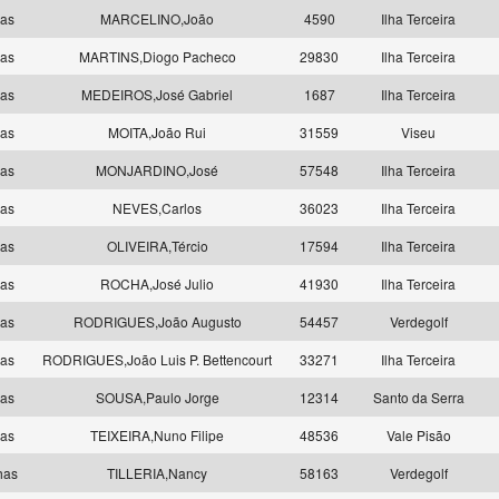
las
MARCELINO,João
4590
Ilha Terceira
las
MARTINS,Diogo Pacheco
29830
Ilha Terceira
las
MEDEIROS,José Gabriel
1687
Ilha Terceira
las
MOITA,João Rui
31559
Viseu
las
MONJARDINO,José
57548
Ilha Terceira
las
NEVES,Carlos
36023
Ilha Terceira
las
OLIVEIRA,Tércio
17594
Ilha Terceira
las
ROCHA,José Julio
41930
Ilha Terceira
las
RODRIGUES,João Augusto
54457
Verdegolf
las
RODRIGUES,João Luis P. Bettencourt
33271
Ilha Terceira
las
SOUSA,Paulo Jorge
12314
Santo da Serra
las
TEIXEIRA,Nuno Filipe
48536
Vale Pisão
has
TILLERIA,Nancy
58163
Verdegolf