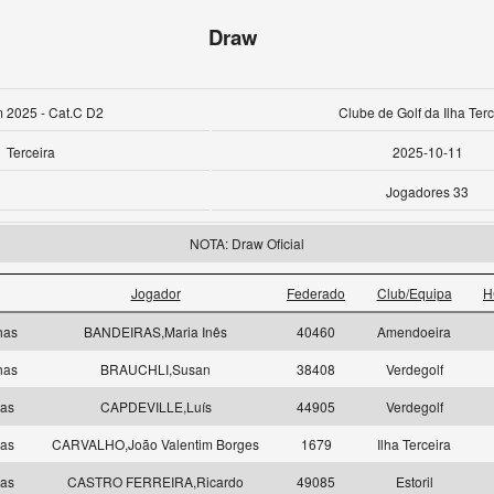
Draw
 2025 - Cat.C D2
Clube de Golf da Ilha Terc
Terceira
2025-10-11
Jogadores 33
NOTA: Draw Oficial
Jogador
Federado
Club/Equipa
H
has
BANDEIRAS,Maria Inês
40460
Amendoeira
has
BRAUCHLI,Susan
38408
Verdegolf
las
CAPDEVILLE,Luís
44905
Verdegolf
las
CARVALHO,João Valentim Borges
1679
Ilha Terceira
las
CASTRO FERREIRA,Ricardo
49085
Estoril