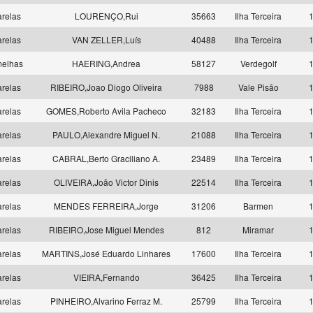
relas
LOURENÇO,Rui
35663
Ilha Terceira
1
relas
VAN ZELLER,Luís
40488
Ilha Terceira
1
melhas
HAERING,Andrea
58127
Verdegolf
1
relas
RIBEIRO,Joao Diogo Oliveira
7988
Vale Pisão
1
relas
GOMES,Roberto Avila Pacheco
32183
Ilha Terceira
1
relas
PAULO,Alexandre Miguel N.
21088
Ilha Terceira
1
relas
CABRAL,Berto Graciliano A.
23489
Ilha Terceira
1
relas
OLIVEIRA,João Victor Dinis
22514
Ilha Terceira
1
relas
MENDES FERREIRA,Jorge
31206
Barmen
1
relas
RIBEIRO,Jose Miguel Mendes
812
Miramar
1
relas
MARTINS,José Eduardo Linhares
17600
Ilha Terceira
1
relas
VIEIRA,Fernando
36425
Ilha Terceira
1
relas
PINHEIRO,Alvarino Ferraz M.
25799
Ilha Terceira
1