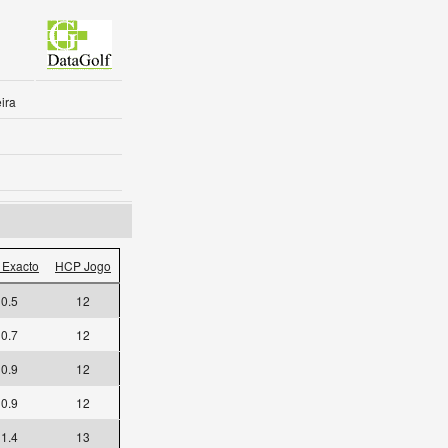
ira
Exacto
HCP Jogo
0.5
12
0.7
12
0.9
12
0.9
12
1.4
13