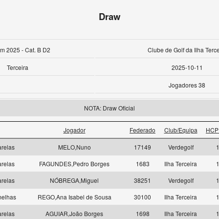
Draw
m 2025 - Cat. B D2
Clube de Golf da Ilha Terce
Terceira
2025-10-11
Jogadores 38
NOTA: Draw Oficial
Jogador
Federado
Club/Equipa
HCP 
relas
MELO,Nuno
17149
Verdegolf
1
relas
FAGUNDES,Pedro Borges
1683
Ilha Terceira
1
relas
NÓBREGA,Miguel
38251
Verdegolf
1
melhas
REGO,Ana Isabel de Sousa
30100
Ilha Terceira
1
relas
AGUIAR,João Borges
1698
Ilha Terceira
1