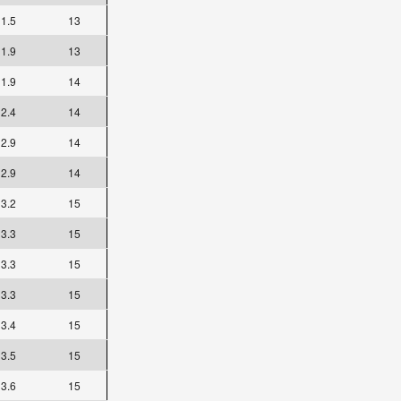
1.5
13
1.9
13
1.9
14
2.4
14
2.9
14
2.9
14
3.2
15
3.3
15
3.3
15
3.3
15
3.4
15
3.5
15
3.6
15