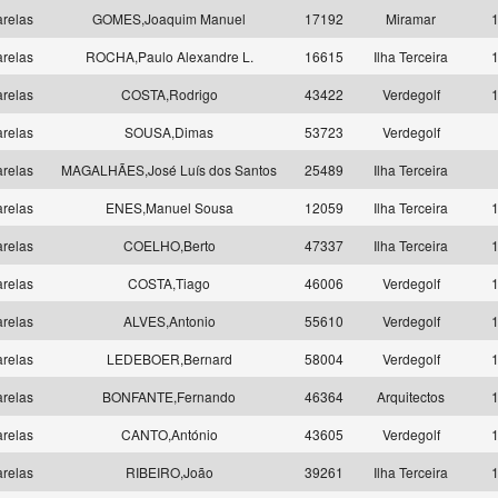
relas
GOMES,Joaquim Manuel
17192
Miramar
1
relas
ROCHA,Paulo Alexandre L.
16615
Ilha Terceira
1
relas
COSTA,Rodrigo
43422
Verdegolf
1
relas
SOUSA,Dimas
53723
Verdegolf
relas
MAGALHÃES,José Luís dos Santos
25489
Ilha Terceira
relas
ENES,Manuel Sousa
12059
Ilha Terceira
1
relas
COELHO,Berto
47337
Ilha Terceira
1
relas
COSTA,Tiago
46006
Verdegolf
1
relas
ALVES,Antonio
55610
Verdegolf
1
relas
LEDEBOER,Bernard
58004
Verdegolf
1
relas
BONFANTE,Fernando
46364
Arquitectos
1
relas
CANTO,António
43605
Verdegolf
1
relas
RIBEIRO,João
39261
Ilha Terceira
1