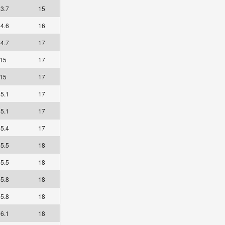
3.7
15
4.6
16
4.7
17
15
17
15
17
5.1
17
5.1
17
5.4
17
5.5
18
5.5
18
5.8
18
5.8
18
6.1
18