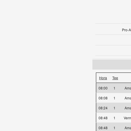
Pro-A
Hora
Tee
08:00
1
Ama
08:08
1
Ama
08:24
1
Ama
08:48
1
Ver
08:48
1
Ama