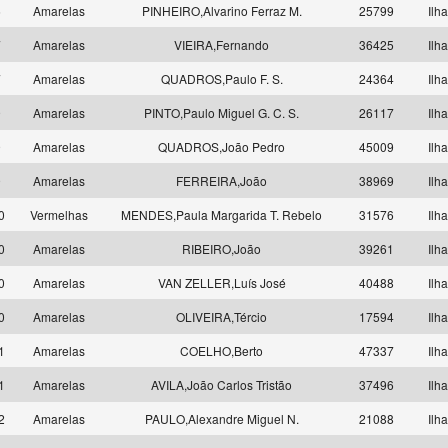
6
Amarelas
PINHEIRO,Alvarino Ferraz M.
25799
Ilh
7
Amarelas
VIEIRA,Fernando
36425
Ilh
7
Amarelas
QUADROS,Paulo F. S.
24364
Ilh
9
Amarelas
PINTO,Paulo Miguel G. C. S.
26117
Ilh
9
Amarelas
QUADROS,João Pedro
45009
Ilh
9
Amarelas
FERREIRA,João
38969
Ilh
10
Vermelhas
MENDES,Paula Margarida T. Rebelo
31576
Ilh
10
Amarelas
RIBEIRO,João
39261
Ilh
10
Amarelas
VAN ZELLER,Luís José
40488
Ilh
10
Amarelas
OLIVEIRA,Tércio
17594
Ilh
11
Amarelas
COELHO,Berto
47337
Ilh
11
Amarelas
AVILA,João Carlos Tristão
37496
Ilh
12
Amarelas
PAULO,Alexandre Miguel N.
21088
Ilh