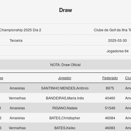
Draw
Championship 2025 Dia 2
Clube de Golf da Ilha T
Terceira
2025-03-30
Jogadores 64
NOTA: Draw Oficial
ee
Jogador
Federado
Clu
5
Amarelas
SANTINHO MENDES,António
8975
Am
9
Vermelhas
BANDEIRAS,Maria Inês
40460
Am
11
Amarelas
RIGANO,Natale
51549
Am
13
Amarelas
BATES,Christopher
46084
Am
13
Vermelhas
BATES,Keiko
46083
Am