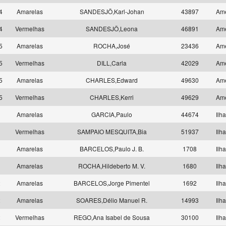
14
Amarelas
SANDESJÖ,Karl-Johan
43897
Am
14
Vermelhas
SANDESJÖ,Leona
46891
Am
15
Amarelas
ROCHA,José
23436
Am
15
Vermelhas
DILL,Carla
42029
Am
15
Amarelas
CHARLES,Edward
49630
Am
15
Vermelhas
CHARLES,Kerri
49629
Am
1
Amarelas
GARCIA,Paulo
44674
Ilh
1
Vermelhas
SAMPAIO MESQUITA,Bia
51937
Ilh
1
Amarelas
BARCELOS,Paulo J. B.
1708
Ilh
1
Amarelas
ROCHA,Hildeberto M. V.
1680
Ilh
2
Amarelas
BARCELOS,Jorge Pimentel
1692
Ilh
2
Amarelas
SOARES,Délio Manuel R.
14993
Ilh
2
Vermelhas
REGO,Ana Isabel de Sousa
30100
Ilh