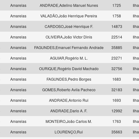
3
Amarelas
ANDRADE,Adelino Manuel Nunes
1725
Ilh
3
Amarelas
VALADÃO,João Henrique Pereira
1758
Ilh
3
Amarelas
CARDOSO,José Henrique F.
14873
Ilh
3
Amarelas
OLIVEIRA,João Victor Dinis
22514
Ilh
4
Amarelas
FAGUNDES,Emanuel Fernando Andrade
35885
Ilh
4
Amarelas
AGUIAR,Rogério M. L.
23271
Ilh
4
Amarelas
OURIQUE,Rogério David Machado
32756
Ilh
4
Amarelas
FAGUNDES,Pedro Borges
1683
Ilh
5
Amarelas
GOMES,Roberto Avila Pacheco
32183
Ilh
5
Amarelas
ANDRADE,Antonio Rui
1693
Ilh
6
Amarelas
ANDRADE,Dario A. F.
12992
Ilh
6
Amarelas
MONTEIRO,João Carlos M.
1763
Ilh
6
Amarelas
LOURENÇO,Rui
35663
Ilh