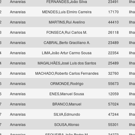
12
Amarelas
FERNANDES,João Silva
23491
Ilh
12
Amarelas
MENDES,Luis Elmiro Carreira
17170
Ilh
12
Amarelas
MARTINS,Rui Avelino
44410
Ilh
13
Amarelas
FONSECA,Rui Carlos M.
26118
Ilh
13
Amarelas
CABRAL,Berto Graciliano A.
23489
Ilh
14
Amarelas
LIMA,João Artur Carmo Sousa
22354
Ilh
14
Amarelas
MAGALHÃES,José Luís dos Santos
25489
Ilh
16
Amarelas
MACHADO,Roberto Carlos Fernandes
32760
Ilh
16
Amarelas
ORMONDE,Rodrigo
55673
Ilh
16
Amarelas
ENES,Manuel Sousa
12059
Ilh
17
Amarelas
BRANCO,Manuel
57024
Ilh
17
Amarelas
SILVA,Edmundo
47244
Ilh
17
Amarelas
SOUSA,Afonso
55301
Ilh
18
Amarelas
SEQUEIRA,João Pedro M.
24273
Ilh