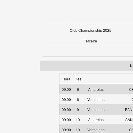
Club Championship 2025
Terceira
N
Hora
Tee
09:00
6
Amarelas
C
09:00
6
Vermelhas
09:00
9
Vermelhas
BAND
09:00
10
Amarelas
SAN
09:00
10
Vermelhas
S