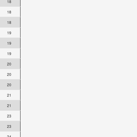
18
18
18
19
19
19
20
20
20
21
21
23
23
24