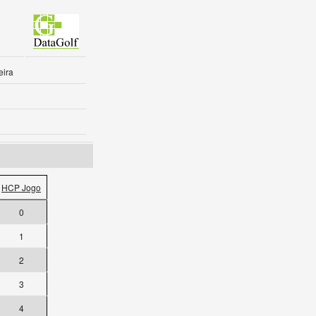
eira
HCP Jogo
0
1
2
3
4