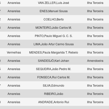
5
Amarelas
VAN ZELLER,Luís José
Ilha Terceira
7
Amarelas
ENES,Manuel Sousa
Ilha Terceira
2
Amarelas
COELHO,Berto
Ilha Terceira
6
Amarelas
MONTEIRO,João Carlos M.
Ilha Terceira
5
Amarelas
PINTO,Paulo Miguel G. C. S.
Ilha Terceira
7
Amarelas
LIMA,João Artur Carmo Sousa
Ilha Terceira
9
Vermelhas
MENDES,Paula Margarida T. Rebelo
Ilha Terceira
0
Amarelas
SANDESJÖ,Karl-Johan
Amendoeira
5
Amarelas
SEQUEIRA,João Pedro M.
Ilha Terceira
6
Amarelas
FONSECA,Rui Carlos M.
Ilha Terceira
7
Amarelas
SILVA,Edmundo
Ilha Terceira
5
Amarelas
RIBEIRO,João
Ilha Terceira
3
Amarelas
ANDRADE,Antonio Rui
Ilha Terceira