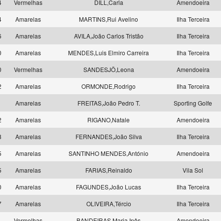
4
Vermelhas
DILL,Carla
Amendoeira
4
Amarelas
MARTINS,Rui Avelino
Ilha Terceira
6
Amarelas
AVILA,João Carlos Tristão
Ilha Terceira
0
Amarelas
MENDES,Luis Elmiro Carreira
Ilha Terceira
0
Vermelhas
SANDESJÖ,Leona
Amendoeira
2
Amarelas
ORMONDE,Rodrigo
Ilha Terceira
5
Amarelas
FREITAS,João Pedro T.
Sporting Golfe
2
Amarelas
RIGANO,Natale
Amendoeira
8
Amarelas
FERNANDES,João Silva
Ilha Terceira
5
Amarelas
SANTINHO MENDES,António
Amendoeira
5
Amarelas
FARIAS,Reinaldo
Vila Sol
0
Amarelas
FAGUNDES,João Lucas
Ilha Terceira
7
Amarelas
OLIVEIRA,Tércio
Ilha Terceira
9
Vermelhas
BANDEIRAS,Maria Inês
Amendoeira