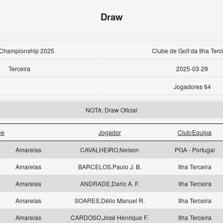
Draw
 Championship 2025
Clube de Golf da Ilha Terc
Terceira
2025-03-29
Jogadores 64
NOTA: Draw Oficial
ee
Jogador
Club/Equipa
1
Amarelas
CAVALHEIRO,Nelson
PGA - Portugal
1
Amarelas
BARCELOS,Paulo J. B.
Ilha Terceira
1
Amarelas
ANDRADE,Dario A. F.
Ilha Terceira
1
Amarelas
SOARES,Délio Manuel R.
Ilha Terceira
2
Amarelas
CARDOSO,José Henrique F.
Ilha Terceira