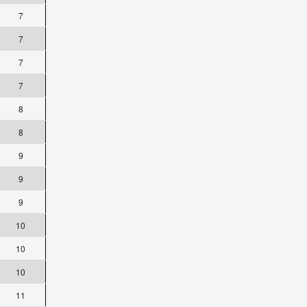
7
7
7
7
8
8
9
9
9
10
10
10
11