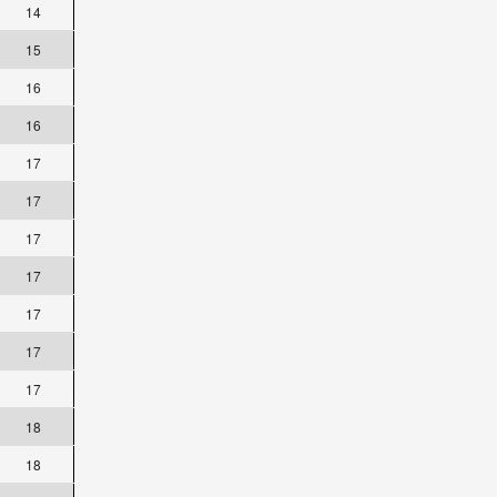
14
15
16
16
17
17
17
17
17
17
17
18
18