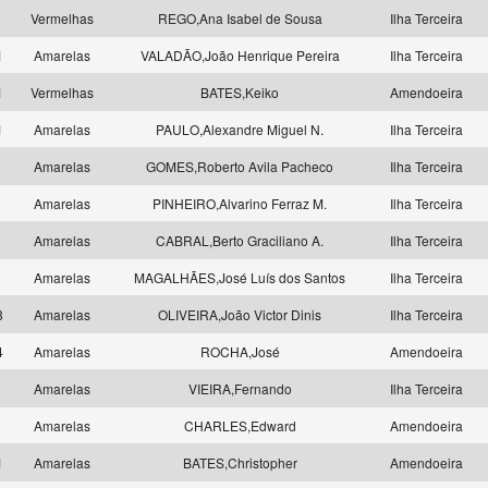
9
Vermelhas
REGO,Ana Isabel de Sousa
Ilha Terceira
1
Amarelas
VALADÃO,João Henrique Pereira
Ilha Terceira
1
Vermelhas
BATES,Keiko
Amendoeira
1
Amarelas
PAULO,Alexandre Miguel N.
Ilha Terceira
6
Amarelas
GOMES,Roberto Avila Pacheco
Ilha Terceira
6
Amarelas
PINHEIRO,Alvarino Ferraz M.
Ilha Terceira
7
Amarelas
CABRAL,Berto Graciliano A.
Ilha Terceira
7
Amarelas
MAGALHÃES,José Luís dos Santos
Ilha Terceira
3
Amarelas
OLIVEIRA,João Victor Dinis
Ilha Terceira
4
Amarelas
ROCHA,José
Amendoeira
5
Amarelas
VIEIRA,Fernando
Ilha Terceira
6
Amarelas
CHARLES,Edward
Amendoeira
1
Amarelas
BATES,Christopher
Amendoeira