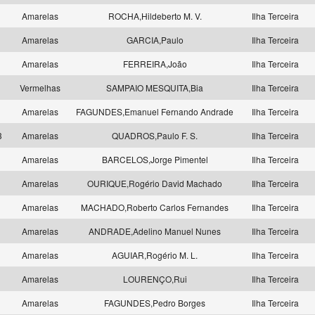
2
Amarelas
ROCHA,Hildeberto M. V.
Ilha Terceira
2
Amarelas
GARCIA,Paulo
Ilha Terceira
3
Amarelas
FERREIRA,João
Ilha Terceira
9
Vermelhas
SAMPAIO MESQUITA,Bia
Ilha Terceira
2
Amarelas
FAGUNDES,Emanuel Fernando Andrade
Ilha Terceira
3
Amarelas
QUADROS,Paulo F. S.
Ilha Terceira
3
Amarelas
BARCELOS,Jorge Pimentel
Ilha Terceira
3
Amarelas
OURIQUE,Rogério David Machado
Ilha Terceira
3
Amarelas
MACHADO,Roberto Carlos Fernandes
Ilha Terceira
4
Amarelas
ANDRADE,Adelino Manuel Nunes
Ilha Terceira
4
Amarelas
AGUIAR,Rogério M. L.
Ilha Terceira
4
Amarelas
LOURENÇO,Rui
Ilha Terceira
4
Amarelas
FAGUNDES,Pedro Borges
Ilha Terceira