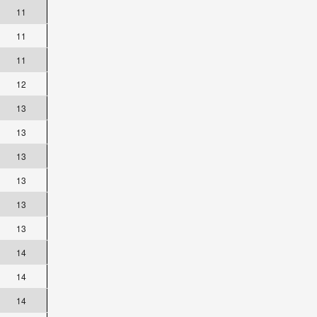
11
11
11
12
13
13
13
13
13
13
14
14
14