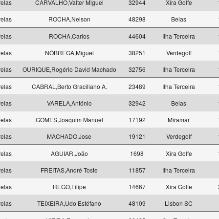
elas
CARVALHO,Valter Miguel
32944
Xira Golfe
elas
ROCHA,Nelson
48298
Belas
elas
ROCHA,Carlos
44604
Ilha Terceira
elas
NÓBREGA,Miguel
38251
Verdegolf
elas
OURIQUE,Rogério David Machado
32756
Ilha Terceira
elas
CABRAL,Berto Graciliano A.
23489
Ilha Terceira
elas
VARELA,António
32942
Belas
elas
GOMES,Joaquim Manuel
17192
Miramar
elas
MACHADO,Jose
19121
Verdegolf
elas
AGUIAR,João
1698
Xira Golfe
elas
FREITAS,André Toste
11857
Ilha Terceira
elas
REGO,Filipe
14667
Xira Golfe
elas
TEIXEIRA,Udo Estéfano
48109
Lisbon SC