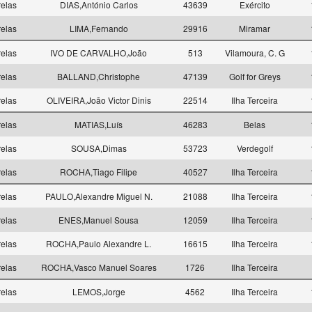
elas
DIAS,António Carlos
43639
Exército
elas
LIMA,Fernando
29916
Miramar
elas
IVO DE CARVALHO,João
513
Vilamoura, C. G
elas
BALLAND,Christophe
47139
Golf for Greys
elas
OLIVEIRA,João Victor Dinis
22514
Ilha Terceira
elas
MATIAS,Luís
46283
Belas
elas
SOUSA,Dimas
53723
Verdegolf
elas
ROCHA,Tiago Filipe
40527
Ilha Terceira
elas
PAULO,Alexandre Miguel N.
21088
Ilha Terceira
elas
ENES,Manuel Sousa
12059
Ilha Terceira
elas
ROCHA,Paulo Alexandre L.
16615
Ilha Terceira
elas
ROCHA,Vasco Manuel Soares
1726
Ilha Terceira
elas
LEMOS,Jorge
4562
Ilha Terceira