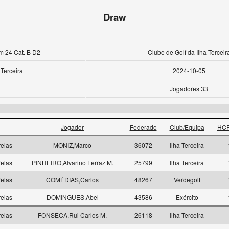
Draw
m 24 Cat. B D2
Clube de Golf da Ilha Terceir
Terceira
2024-10-05
Jogadores 33
Jogador
Federado
Club/Equipa
HCP
elas
MONIZ,Marco
36072
Ilha Terceira
elas
PINHEIRO,Alvarino Ferraz M.
25799
Ilha Terceira
elas
COMÉDIAS,Carlos
48267
Verdegolf
elas
DOMINGUES,Abel
43586
Exército
elas
FONSECA,Rui Carlos M.
26118
Ilha Terceira