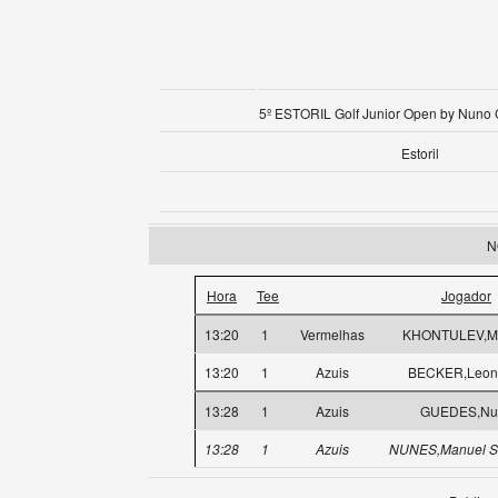
5º ESTORIL Golf Junior Open by Nuno C
Estoril
N
Hora
Tee
Jogador
13:20
1
Vermelhas
KHONTULEV,Mi
13:20
1
Azuis
BECKER,Leon
13:28
1
Azuis
GUEDES,Nu
13:28
1
Azuis
NUNES,Manuel S