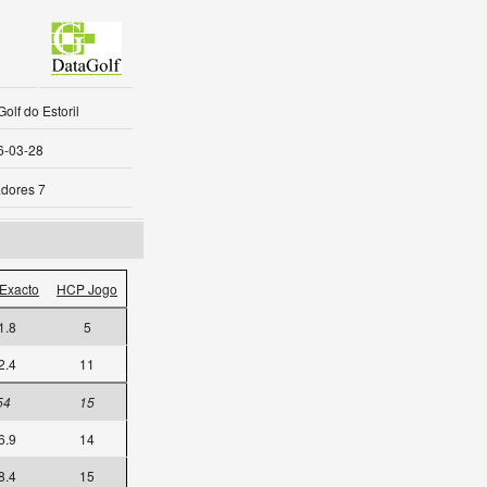
olf do Estoril
6-03-28
dores 7
Exacto
HCP Jogo
1.8
5
2.4
11
54
15
6.9
14
8.4
15