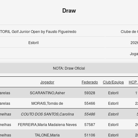
Draw
TORIL Golf Junior Open by Fausto Figueiredo
Clube de G
Estoril
202
Joga
NOTA: Draw Oficial
Jogador
Federado
Club/Equipa
HCP 
arelas
SCARANTINO,Asher
59328
Estoril
1
arelas
MORAIS,Tomás de
55466
Estoril
2
melhas
COUTO DOS SANTOS,Carolina
55486
Estoril
melhas
FERREIRA,Maria Madalena Neves
57587
Estoril
2
melhas
TALONE,Maria
51106
Estoril
2