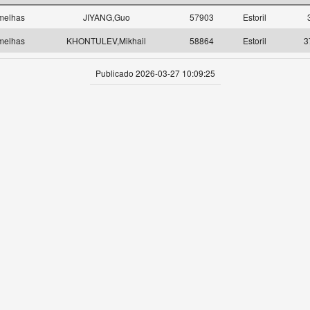
melhas
JIYANG,Guo
57903
Estoril
melhas
KHONTULEV,Mikhail
58864
Estoril
3
Publicado 2026-03-27 10:09:25