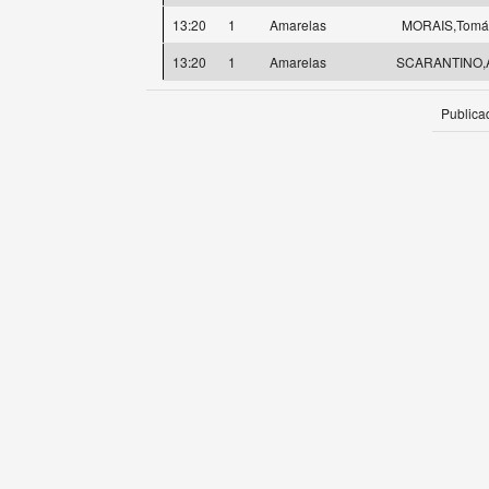
13:20
1
Amarelas
MORAIS,Tomá
13:20
1
Amarelas
SCARANTINO,A
Publica