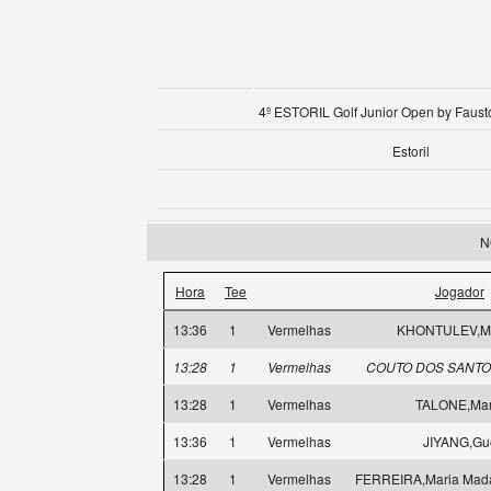
4º ESTORIL Golf Junior Open by Faust
Estoril
N
Hora
Tee
Jogador
13:36
1
Vermelhas
KHONTULEV,Mi
13:28
1
Vermelhas
COUTO DOS SANTOS
13:28
1
Vermelhas
TALONE,Mar
13:36
1
Vermelhas
JIYANG,Gu
13:28
1
Vermelhas
FERREIRA,Maria Mad