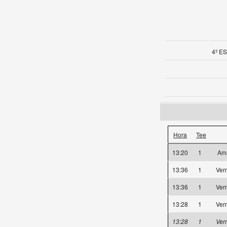
4º ES
Hora
Tee
13:20
1
Am
13:36
1
Ver
13:36
1
Ver
13:28
1
Ver
13:28
1
Ver