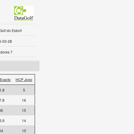
olf do Estoril
6-03-28
dores 7
Exacto
HCP Jogo
1.8
5
7.8
16
36
15
6.9
14
54
15