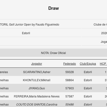
Draw
TORIL Golf Junior Open by Fausto Figueiredo
Clube de G
Estoril
202
Joga
NOTA: Draw Oficial
Jogador
Federado
Club/Equipa
HCP 
arelas
SCARANTINO,Asher
59328
Estoril
1
melhas
KHONTULEV,Mikhail
58864
Estoril
3
melhas
JIYANG,Guo
57903
Estoril
melhas
FERREIRA,Maria Madalena Neves
57587
Estoril
2
melhas
COUTO DOS SANTOS,Carolina
55486
Estoril