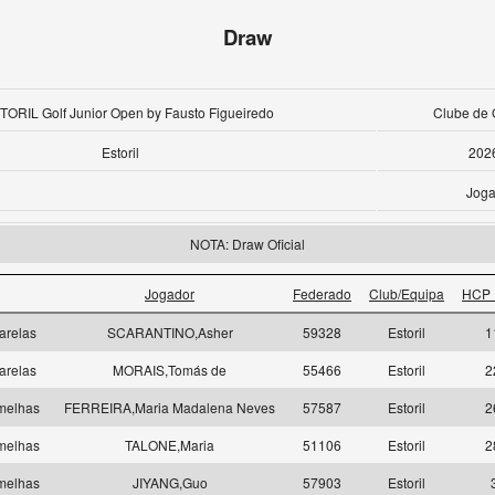
Draw
TORIL Golf Junior Open by Fausto Figueiredo
Clube de G
Estoril
202
Joga
NOTA: Draw Oficial
Jogador
Federado
Club/Equipa
HCP 
arelas
SCARANTINO,Asher
59328
Estoril
1
arelas
MORAIS,Tomás de
55466
Estoril
2
melhas
FERREIRA,Maria Madalena Neves
57587
Estoril
2
melhas
TALONE,Maria
51106
Estoril
2
melhas
JIYANG,Guo
57903
Estoril