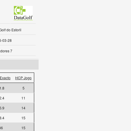
olf do Estoril
6-03-28
dores 7
Exacto
HCP Jogo
1.8
5
2.4
11
6.9
14
8.4
15
36
15