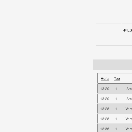
4º ES
Hora
Tee
13:20
1
Am
13:20
1
Am
13:28
1
Ver
13:28
1
Ver
13:36
1
Ver