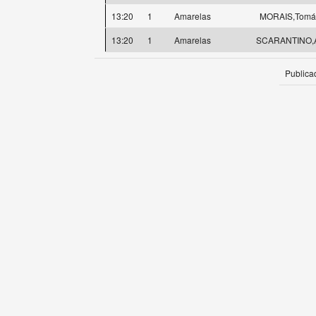
13:20
1
Amarelas
MORAIS,Tomá
13:20
1
Amarelas
SCARANTINO,A
Publica