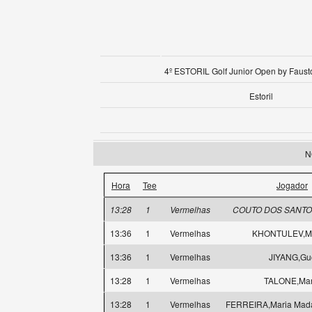
4º ESTORIL Golf Junior Open by Faust
Estoril
N
Hora
Tee
Jogador
13:28
1
Vermelhas
COUTO DOS SANTOS
13:36
1
Vermelhas
KHONTULEV,Mi
13:36
1
Vermelhas
JIYANG,Gu
13:28
1
Vermelhas
TALONE,Mar
13:28
1
Vermelhas
FERREIRA,Maria Mad