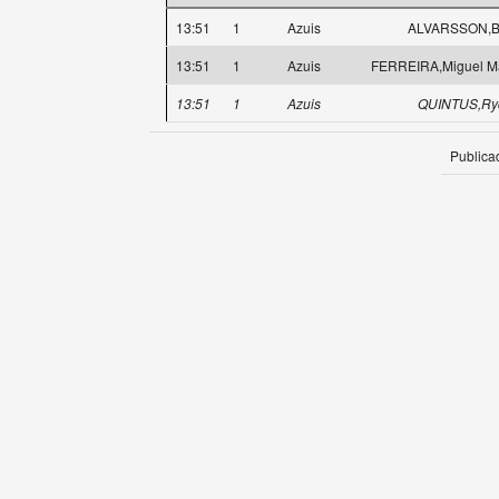
13:51
1
Azuis
ALVARSSON,Bi
13:51
1
Azuis
FERREIRA,Miguel M
13:51
1
Azuis
QUINTUS,Ry
Publica