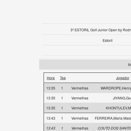
3º ESTORIL Golf Junior Open by Rodr
Estoril
N
Hora
Tee
Jogador
13:35
1
Vermelhas
WARDROPE,Henry 
13:35
1
Vermelhas
JIYANG,Gu
13:35
1
Vermelhas
KHONTULEV,Mi
13:43
1
Vermelhas
FERREIRA,Maria Mad
13:43
1
Vermelhas
COUTO DOS SANTOS