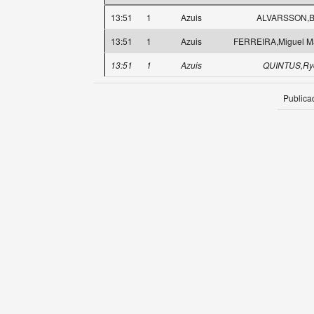
13:51
1
Azuis
ALVARSSON,Bi
13:51
1
Azuis
FERREIRA,Miguel M
13:51
1
Azuis
QUINTUS,Ry
Publica