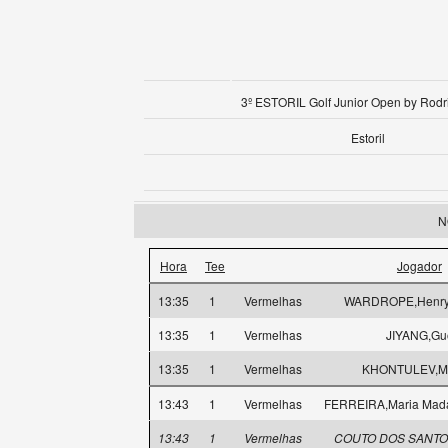
3º ESTORIL Golf Junior Open by Rodr
Estoril
N
Hora
Tee
Jogador
13:35
1
Vermelhas
WARDROPE,Henry 
13:35
1
Vermelhas
JIYANG,Gu
13:35
1
Vermelhas
KHONTULEV,Mi
13:43
1
Vermelhas
FERREIRA,Maria Mad
13:43
1
Vermelhas
COUTO DOS SANTOS