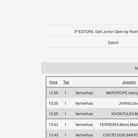
3º ESTORIL Golf Junior Open by Rodr
Estoril
N
Hora
Tee
Jogador
13:35
1
Vermelhas
WARDROPE,Henry 
13:35
1
Vermelhas
JIYANG,Gu
13:35
1
Vermelhas
KHONTULEV,Mi
13:43
1
Vermelhas
FERREIRA,Maria Mad
13:43
1
Vermelhas
COUTO DOS SANTOS