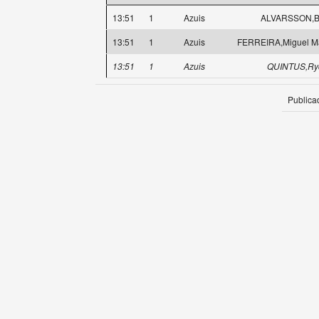
13:51
1
Azuis
ALVARSSON,Bi
13:51
1
Azuis
FERREIRA,Miguel M
13:51
1
Azuis
QUINTUS,Ry
Publica