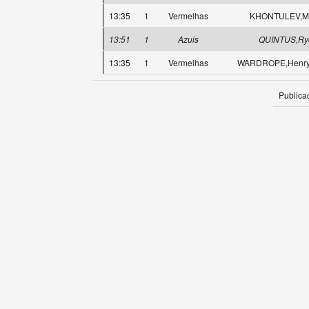
13:35
1
Vermelhas
KHONTULEV,Mi
13:51
1
Azuis
QUINTUS,Ry
13:35
1
Vermelhas
WARDROPE,Henry 
Publica