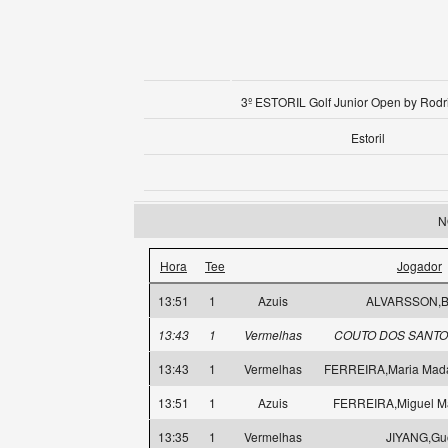
3º ESTORIL Golf Junior Open by Rodr
Estoril
N
Hora
Tee
Jogador
13:51
1
Azuis
ALVARSSON,Bi
13:43
1
Vermelhas
COUTO DOS SANTOS
13:43
1
Vermelhas
FERREIRA,Maria Mad
13:51
1
Azuis
FERREIRA,Miguel M
13:35
1
Vermelhas
JIYANG,Gu