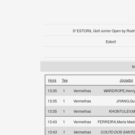
3º ESTORIL Golf Junior Open by Rodr
Estoril
N
Hora
Tee
Jogador
13:35
1
Vermelhas
WARDROPE,Henry 
13:35
1
Vermelhas
JIYANG,Gu
13:35
1
Vermelhas
KHONTULEV,Mi
13:43
1
Vermelhas
FERREIRA,Maria Mad
13:43
1
Vermelhas
COUTO DOS SANTOS