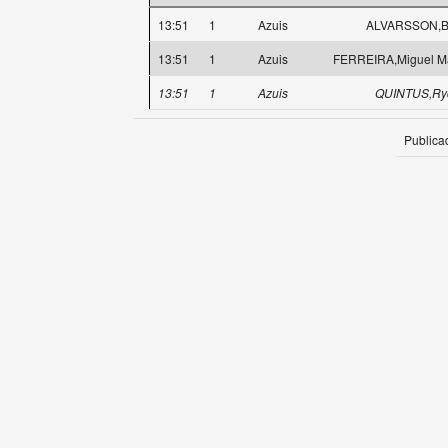
13:51
1
Azuis
ALVARSSON,Bi
13:51
1
Azuis
FERREIRA,Miguel M
13:51
1
Azuis
QUINTUS,Ry
Publica