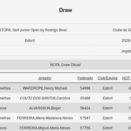
Draw
STORIL Golf Junior Open by Rodrigo Bivar
Clube de Go
Estoril
2026
Jogad
NOTA: Draw Oficial
Jogador
Federado
Club/Equipa
HCP 
melhas
WARDROPE,Henry Michael
54998
Estoril
4
melhas
COUTO DOS SANTOS,Carolina
55486
Estoril
zuis
ALVARSSON,Birger
56424
Estoril
1
melhas
FERREIRA,Maria Madalena Neves
57587
Estoril
2
zuis
FERREIRA,Miguel Maria Neves
57756
Estoril
2