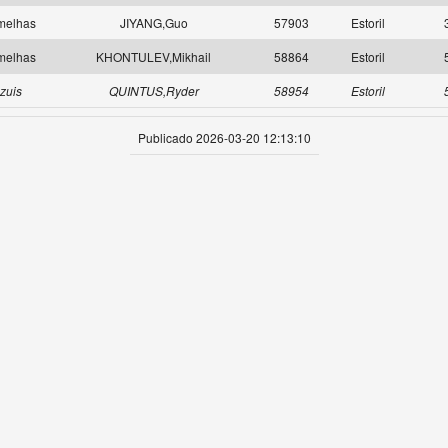
melhas
JIYANG,Guo
57903
Estoril
melhas
KHONTULEV,Mikhail
58864
Estoril
zuis
QUINTUS,Ryder
58954
Estoril
Publicado 2026-03-20 12:13:10