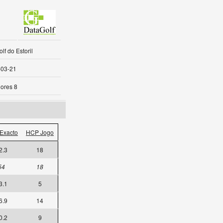
lf do Estoril
-03-21
ores 8
Exacto
HCP Jogo
2.3
18
54
18
3.1
5
6.9
14
0.2
9