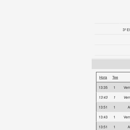
3º E
Hora
Tee
13:35
1
Ver
13:43
1
Ver
13:51
1
A
13:43
1
Ver
13:51
1
A