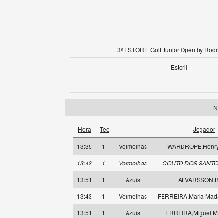
3º ESTORIL Golf Junior Open by Rodr
Estoril
N
Hora
Tee
Jogador
13:35
1
Vermelhas
WARDROPE,Henry 
13:43
1
Vermelhas
COUTO DOS SANTOS
13:51
1
Azuis
ALVARSSON,Bi
13:43
1
Vermelhas
FERREIRA,Maria Mad
13:51
1
Azuis
FERREIRA,Miguel M