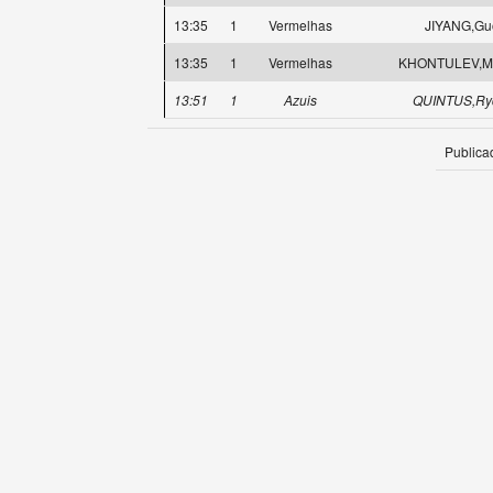
13:35
1
Vermelhas
JIYANG,Gu
13:35
1
Vermelhas
KHONTULEV,Mi
13:51
1
Azuis
QUINTUS,Ry
Publica