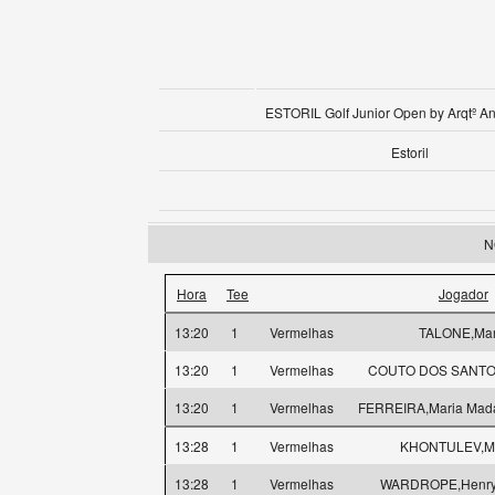
ESTORIL Golf Junior Open by Arqtº An
Estoril
N
Hora
Tee
Jogador
13:20
1
Vermelhas
TALONE,Mar
13:20
1
Vermelhas
COUTO DOS SANTOS
13:20
1
Vermelhas
FERREIRA,Maria Mad
13:28
1
Vermelhas
KHONTULEV,Mi
13:28
1
Vermelhas
WARDROPE,Henry 