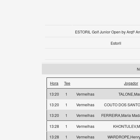
ESTORIL Golf Junior Open by Arqtº An
Estoril
N
Hora
Tee
Jogador
13:20
1
Vermelhas
TALONE,Mar
13:20
1
Vermelhas
COUTO DOS SANTOS
13:20
1
Vermelhas
FERREIRA,Maria Mad
13:28
1
Vermelhas
KHONTULEV,Mi
13:28
1
Vermelhas
WARDROPE,Henry 