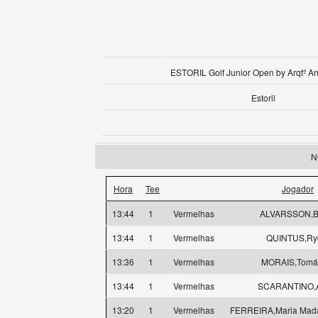
ESTORIL Golf Junior Open by Arqtº An
Estoril
N
Hora
Tee
Jogador
13:44
1
Vermelhas
ALVARSSON,Bi
13:44
1
Vermelhas
QUINTUS,Ry
13:36
1
Vermelhas
MORAIS,Tomá
13:44
1
Vermelhas
SCARANTINO,A
13:20
1
Vermelhas
FERREIRA,Maria Mad