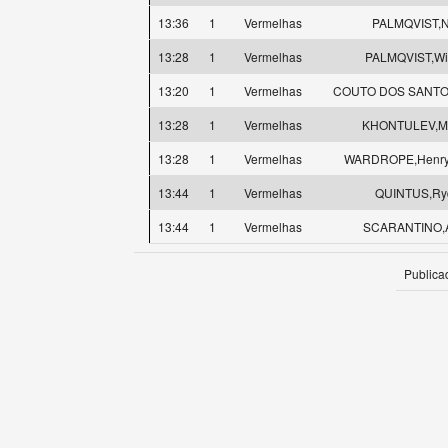
13:36
1
Vermelhas
PALMQVIST,N
13:28
1
Vermelhas
PALMQVIST,Wi
13:20
1
Vermelhas
COUTO DOS SANTOS
13:28
1
Vermelhas
KHONTULEV,Mi
13:28
1
Vermelhas
WARDROPE,Henry 
13:44
1
Vermelhas
QUINTUS,Ry
13:44
1
Vermelhas
SCARANTINO,A
Publica