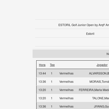
ESTORIL Golf Junior Open by Arqtº An
Estoril
N
Hora
Tee
Jogador
13:44
1
Vermelhas
ALVARSSON,Bi
13:36
1
Vermelhas
MORAIS,Tomá
13:20
1
Vermelhas
FERREIRA,Maria Mad
13:20
1
Vermelhas
TALONE,Mar
13:36
1
Vermelhas
JIYANG,Gu