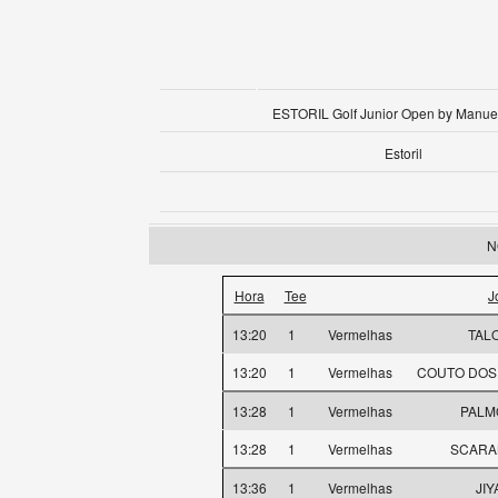
ESTORIL Golf Junior Open by Manue
Estoril
N
Hora
Tee
J
13:20
1
Vermelhas
TALO
13:20
1
Vermelhas
COUTO DOS 
13:28
1
Vermelhas
PALMQ
13:28
1
Vermelhas
SCARAN
13:36
1
Vermelhas
JIY