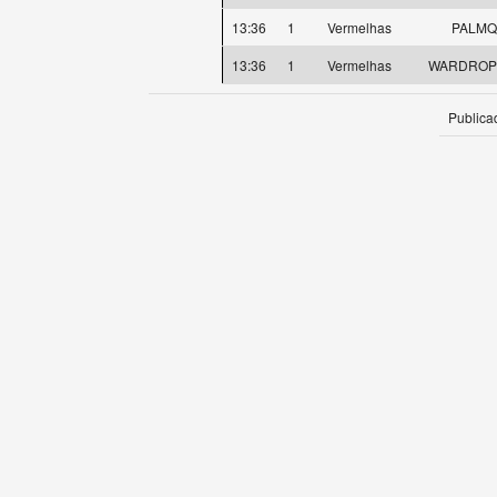
13:36
1
Vermelhas
PALMQV
13:36
1
Vermelhas
WARDROPE,
Publica