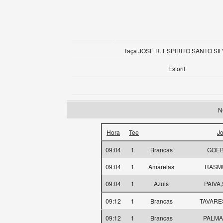
Taça JOSÉ R. ESPIRITO SANTO SIL
Estoril
N
Hora
Tee
J
09:04
1
Brancas
GOEB
09:04
1
Amarelas
RASM
09:04
1
Azuis
PAIVA,
09:12
1
Brancas
TAVARES
09:12
1
Brancas
PALMA