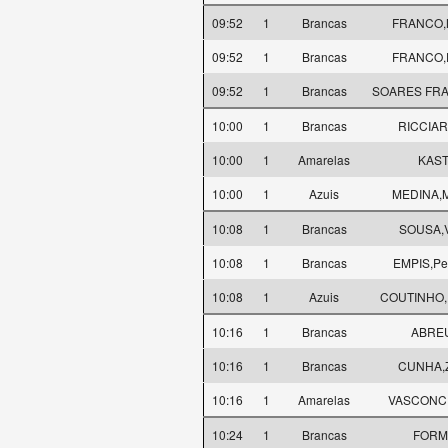
09:52
1
Brancas
FRANCO,M
09:52
1
Brancas
FRANCO,D
09:52
1
Brancas
SOARES FRAN
10:00
1
Brancas
RICCIARD
10:00
1
Amarelas
KAST
10:00
1
Azuis
MEDINA,M
10:08
1
Brancas
SOUSA,V
10:08
1
Brancas
EMPIS,Pe
10:08
1
Azuis
COUTINHO,F
10:16
1
Brancas
ABREU
10:16
1
Brancas
CUNHA,Z
10:16
1
Amarelas
VASCONCE
10:24
1
Brancas
FORMI