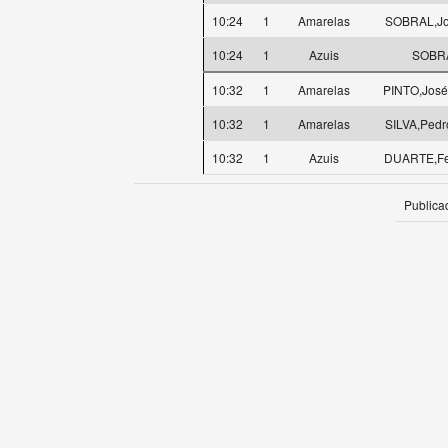
10:24
1
Amarelas
SOBRAL,Jo
10:24
1
Azuis
SOBRA
10:32
1
Amarelas
PINTO,José
10:32
1
Amarelas
SILVA,Pedro
10:32
1
Azuis
DUARTE,Fe
Publica