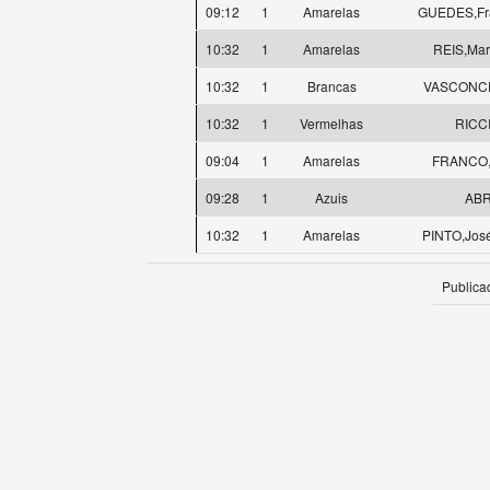
09:12
1
Amarelas
GUEDES,Fra
10:32
1
Amarelas
REIS,Mar
10:32
1
Brancas
VASCONCE
10:32
1
Vermelhas
RICCI
09:04
1
Amarelas
FRANCO,
09:28
1
Azuis
ABR
10:32
1
Amarelas
PINTO,Jos
Publica