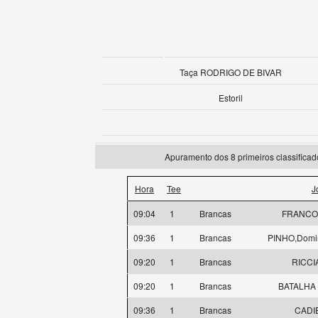
Taça RODRIGO DE BIVAR
Estoril
Apuramento dos 8 primeiros classific
Hora
Tee
J
09:04
1
Brancas
FRANCO,
09:36
1
Brancas
PINHO,Domi
09:20
1
Brancas
RICCI
09:20
1
Brancas
BATALHA 
09:36
1
Brancas
CADIE