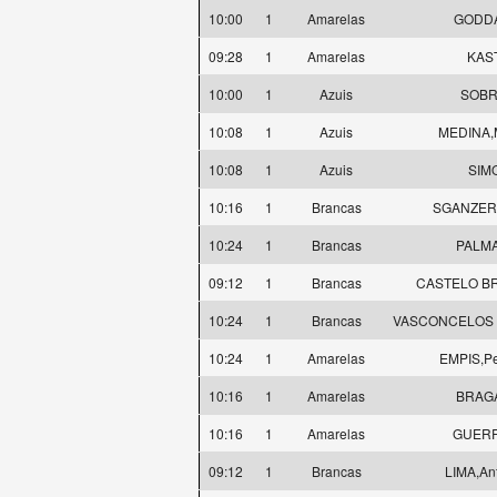
10:00
1
Amarelas
GODDA
09:28
1
Amarelas
KAST
10:00
1
Azuis
SOBR
10:08
1
Azuis
MEDINA,M
10:08
1
Azuis
SIMO
10:16
1
Brancas
SGANZERL
10:24
1
Brancas
PALMA
09:12
1
Brancas
CASTELO BR
10:24
1
Brancas
VASCONCELOS J
10:24
1
Amarelas
EMPIS,Pe
10:16
1
Amarelas
BRAGA,
10:16
1
Amarelas
GUERR
09:12
1
Brancas
LIMA,Ant