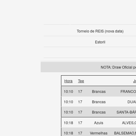
Torneio de REIS (nova data)
Estoril
NOTA: Draw Oficial p
Hora
Tee
J
10:10
17
Brancas
FRANCO,
10:10
17
Brancas
DUAR
10:10
17
Brancas
SANTA-BÁR
10:18
17
Azuis
ALVES,G
10:18
17
Vermelhas
BALSEMAO,M