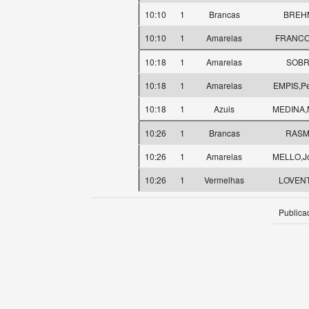
10:10
1
Brancas
BREHM
10:10
1
Amarelas
FRANCO,
10:18
1
Amarelas
SOBR
10:18
1
Amarelas
EMPIS,Pe
10:18
1
Azuis
MEDINA,M
10:26
1
Brancas
RASM
10:26
1
Amarelas
MELLO,J
10:26
1
Vermelhas
LOVENT
Publica