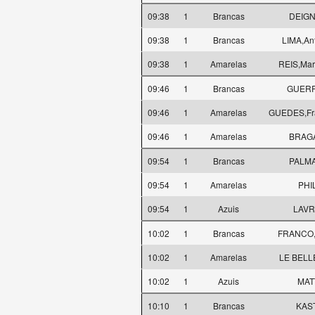
09:38
1
Brancas
DEIGN
09:38
1
Brancas
LIMA,Ant
09:38
1
Amarelas
REIS,Mar
09:46
1
Brancas
GUERR
09:46
1
Amarelas
GUEDES,Fra
09:46
1
Amarelas
BRAGA,
09:54
1
Brancas
PALMA
09:54
1
Amarelas
PHI
09:54
1
Azuis
LAVR
10:02
1
Brancas
FRANCO,
10:02
1
Amarelas
LE BELL
10:02
1
Azuis
MAT
10:10
1
Brancas
KAST