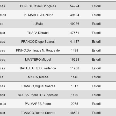
ncas
BENESI,Rafael Gonçales
54774
Estoril
elas
PALMARES JR.,Nuno
49124
Estoril
uis
LI,Ruiqi
49076
Estoril
ncas
THAPA,Dhruba
47551
Estoril
ncas
FRANCO,Diogo Soares
41187
Estoril
ncas
PINHO,Domingos N. Roque de
1498
Estoril
ncas
MANTERO,Miguel
16228
Estoril
ncas
BATALHA REIS,Frederico
11288
Estoril
uis
MATTA,Teresa
1146
Estoril
ncas
FRANCO,Miguel Soares
1317
Estoril
ncas
SOUSA,Pedro B. Guedes de
1170
Estoril
elas
PALMARES,Pedro
2065
Estoril
ncas
FRANCO,Duarte Soares
48531
Estoril