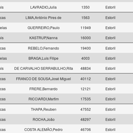
uis
LAVRADIO,Julia
1350
Estoril
ncas
LIMA,António Pires de
1563
Estoril
elas
GUERREIRO,Paulo
11949
Estoril
uis
KASTRUP,Nanna
16000
Estoril
ncas
REBELO,Fernando
19400
Estoril
elas
BRAGA,Luis Filipe
4003
Estoril
uis
DE CARVALHO SERRABULHO,Rita
48834
Estoril
ncas
FRANCO DE SOUSA,José Miguel
40112
Estoril
ncas
FRERE,Bernardo
12121
Estoril
ncas
RICCIARDI,Martim
17535
Estoril
ncas
THAPA,Reuben
47552
Estoril
ncas
ROCHA,João
48297
Estoril
ncas
COSTA ALEMÃO,Pedro
46706
Estoril