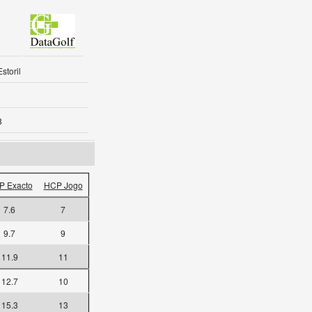
storil
8
P Exacto
HCP Jogo
7.6
7
9.7
9
11.9
11
12.7
10
15.3
13