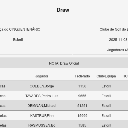
Draw
ça do CINQUENTENÁRIO
Clube de Golf do E
Estoril
2025-11-08
Jogadores 4
NOTA: Draw Oficial
Jogador
Federado
Club/Equipa
HC
ncas
GOEBEN,Jorge
1156
Estoril
ncas
TAVARES,Pedro Luis
9655
Estoril
ncas
DEIGNAN,Michael
51251
Estoril
elas
KASTRUP,Finn
15999
Estoril
elas
RASMUSSEN,Bo
1585
Estoril