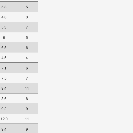
5.8
5
4.8
3
5.3
7
6
5
6.5
6
4.5
4
7.1
6
7.5
7
9.4
11
8.6
8
9.2
9
12.9
11
9.4
9