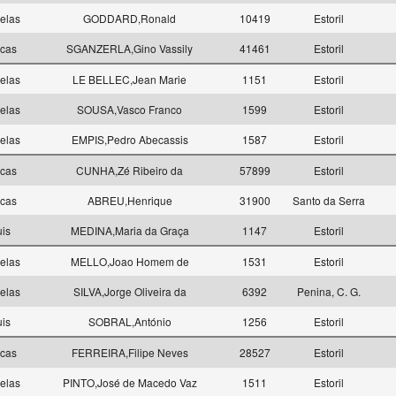
elas
GODDARD,Ronald
10419
Estoril
ncas
SGANZERLA,Gino Vassily
41461
Estoril
elas
LE BELLEC,Jean Marie
1151
Estoril
elas
SOUSA,Vasco Franco
1599
Estoril
elas
EMPIS,Pedro Abecassis
1587
Estoril
ncas
CUNHA,Zé Ribeiro da
57899
Estoril
ncas
ABREU,Henrique
31900
Santo da Serra
uis
MEDINA,Maria da Graça
1147
Estoril
elas
MELLO,Joao Homem de
1531
Estoril
elas
SILVA,Jorge Oliveira da
6392
Penina, C. G.
uis
SOBRAL,António
1256
Estoril
ncas
FERREIRA,Filipe Neves
28527
Estoril
elas
PINTO,José de Macedo Vaz
1511
Estoril