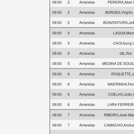
09:00
2
Amarelas
PEREIRA,Abel 
09:00
2
Amarelas
BORGES,Virgilio 
09:00
2
Amarelas
BOAVENTURA,João
09:00
5
Amarelas
LAGOA,Marc
09:00
5
Amarelas
CHOI,Sung 
09:00
5
Amarelas
GIL,Rui
09:00
5
Amarelas
MEDINA DE SOUS
09:00
6
Amarelas
ROQUETTE,J
09:00
6
Amarelas
MADRINHA,Fer
09:00
6
Amarelas
COELHO,João 
09:00
6
Amarelas
LARA FERREIRA
09:00
7
Amarelas
RIBEIRO,José Mar
09:00
7
Amarelas
CAMACHO,Amílca