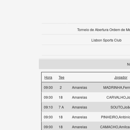
Torneio de Abertura Ordem de Mé
Lisbon Sports Club
N
Hora
Tee
Jogador
09:00
2
Amarelas
MADRINHA,Fer
09:00
18
Amarelas
CARVALHO,Jo
09:10
7 A
Amarelas
SOUTO,Joã
09:00
18
Amarelas
PINHEIRO,António
09:00
18
Amarelas
CAMACHO,Amílcar