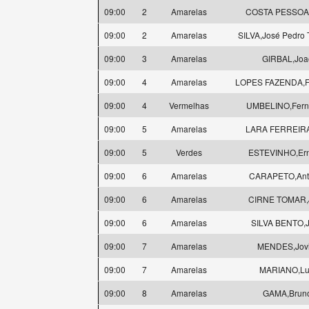
09:00
2
Amarelas
COSTA PESSOA
09:00
2
Amarelas
SILVA,José Pedro T
09:00
3
Amarelas
GIRBAL,Joa
09:00
4
Amarelas
LOPES FAZENDA,Fe
09:00
4
Vermelhas
UMBELINO,Fern
09:00
5
Amarelas
LARA FERREIRA
09:00
5
Verdes
ESTEVINHO,Ern
09:00
6
Amarelas
CARAPETO,Ant
09:00
6
Amarelas
CIRNE TOMAR,
09:00
6
Amarelas
SILVA BENTO,
09:00
7
Amarelas
MENDES,Jovi
09:00
7
Amarelas
MARIANO,Lu
09:00
8
Amarelas
GAMA,Brun