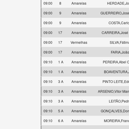
09:00
8
Amarelas
HERDADE,Jo
09:00
9
Amarelas
GUERREIRO,José
09:00
9
Amarelas
COSTA,Carl
09:00
17
Amarelas
CARREIRA,José 
09:00
17
Vermelhas
SILVA,Fátim
09:00
17
Amarelas
FARIA,Joã
09:10
1 A
Amarelas
PEREIRA,Abel C
09:10
1 A
Amarelas
BOAVENTURA,
09:10
3 A
Amarelas
PINTO LEITE,Ed
09:10
3 A
Amarelas
ARSENIO,Vitor Man
09:10
3 A
Amarelas
LEITÃO,Ped
09:10
5 A
Amarelas
GONÇALVES,Dom
09:10
6 A
Amarelas
MOREIRA,Franc