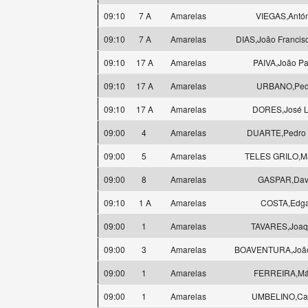
09:10
7 A
Amarelas
VIEGAS,Antó
09:10
7 A
Amarelas
DIAS,João Francis
09:10
17 A
Amarelas
PAIVA,João Pa
09:10
17 A
Amarelas
URBANO,Ped
09:10
17 A
Amarelas
DORES,José L
09:00
4
Amarelas
DUARTE,Pedro 
09:00
5
Amarelas
TELES GRILO,M
09:00
8
Amarelas
GASPAR,Dav
09:10
1 A
Amarelas
COSTA,Edga
09:00
1
Amarelas
TAVARES,Joaq
09:00
3
Amarelas
BOAVENTURA,João
09:00
1
Amarelas
FERREIRA,Má
09:00
1
Amarelas
UMBELINO,Car