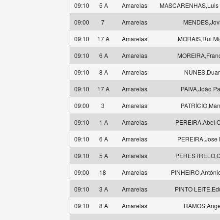
09:10
5 A
Amarelas
MASCARENHAS,Luis Fi
09:00
7
Amarelas
MENDES,Jovi
09:10
17 A
Amarelas
MORAIS,Rui Mi
09:10
6 A
Amarelas
MOREIRA,Franc
09:10
8 A
Amarelas
NUNES,Duar
09:10
17 A
Amarelas
PAIVA,João Pa
09:00
3
Amarelas
PATRÍCIO,Man
09:10
1 A
Amarelas
PEREIRA,Abel C
09:10
6 A
Amarelas
PEREIRA,Jose L
09:10
5 A
Amarelas
PERESTRELO,C
09:00
18
Amarelas
PINHEIRO,António
09:10
3 A
Amarelas
PINTO LEITE,Ed
09:10
8 A
Amarelas
RAMOS,Ânge