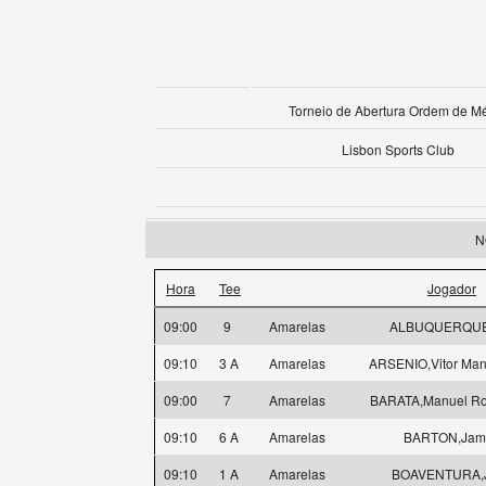
Torneio de Abertura Ordem de Mé
Lisbon Sports Club
N
Hora
Tee
Jogador
09:00
9
Amarelas
ALBUQUERQUE
09:10
3 A
Amarelas
ARSENIO,Vitor Man
09:00
7
Amarelas
BARATA,Manuel Ro
09:10
6 A
Amarelas
BARTON,Jam
09:10
1 A
Amarelas
BOAVENTURA,