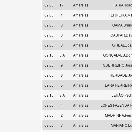
09:00
17
Amarelas
FARIA,Joã
09:00
1
Amarelas
FERREIRA,Má
09:00
8
Amarelas
GAMA,Brun
09:00
8
Amarelas
GASPAR,Dav
09:00
3
Amarelas
GIRBAL,Joa
09:10
5 A
Amarelas
GONÇALVES,Dom
09:00
9
Amarelas
GUERREIRO,José
09:00
8
Amarelas
HERDADE,Jo
09:00
5
Amarelas
LARA FERREIRA
09:10
3 A
Amarelas
LEITÃO,Ped
09:00
4
Amarelas
LOPES FAZENDA,Fe
09:00
2
Amarelas
MADRINHA,Fer
09:00
7
Amarelas
MARIANO,Lu