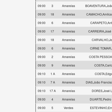
09:00
3
Amarelas
BOAVENTURA,João
09:00
18
Amarelas
CAMACHO,Amílcar
09:00
6
Amarelas
CARAPETO,Ant
09:00
17
Amarelas
CARREIRA,José 
09:00
18
Amarelas
CARVALHO,Jo
09:00
6
Amarelas
CIRNE TOMAR,
09:00
2
Amarelas
COSTA PESSOA
09:00
9
Amarelas
COSTA,Carl
09:10
1 A
Amarelas
COSTA,Edga
09:10
7 A
Amarelas
DIAS,João Francis
09:10
17 A
Amarelas
DORES,José L
09:00
4
Amarelas
DUARTE,Pedro 
09:00
5
Verdes
ESTEVINHO,Ern