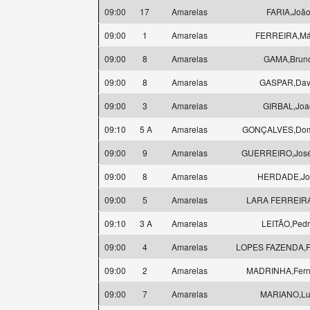
09:00
17
Amarelas
FARIA,Joã
09:00
1
Amarelas
FERREIRA,Má
09:00
8
Amarelas
GAMA,Brun
09:00
8
Amarelas
GASPAR,Dav
09:00
3
Amarelas
GIRBAL,Joa
09:10
5 A
Amarelas
GONÇALVES,Dom
09:00
9
Amarelas
GUERREIRO,José
09:00
8
Amarelas
HERDADE,Jo
09:00
5
Amarelas
LARA FERREIRA
09:10
3 A
Amarelas
LEITÃO,Ped
09:00
4
Amarelas
LOPES FAZENDA,Fe
09:00
2
Amarelas
MADRINHA,Fer
09:00
7
Amarelas
MARIANO,Lu