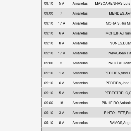
09:10
5 A
Amarelas
MASCARENHAS,Luis Fi
09:00
7
Amarelas
MENDES,Jovi
09:10
17 A
Amarelas
MORAIS,Rui Mi
09:10
6 A
Amarelas
MOREIRA,Franc
09:10
8 A
Amarelas
NUNES,Duar
09:10
17 A
Amarelas
PAIVA,João Pa
09:00
3
Amarelas
PATRÍCIO,Man
09:10
1 A
Amarelas
PEREIRA,Abel C
09:10
6 A
Amarelas
PEREIRA,Jose L
09:10
5 A
Amarelas
PERESTRELO,C
09:00
18
Amarelas
PINHEIRO,António
09:10
3 A
Amarelas
PINTO LEITE,Ed
09:10
8 A
Amarelas
RAMOS,Ânge