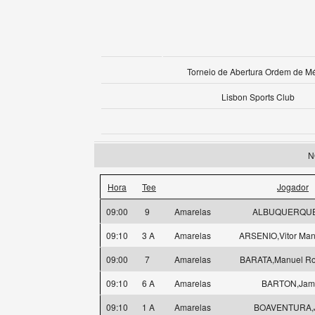
Torneio de Abertura Ordem de Mé
Lisbon Sports Club
N
Hora
Tee
Jogador
09:00
9
Amarelas
ALBUQUERQUE
09:10
3 A
Amarelas
ARSENIO,Vitor Man
09:00
7
Amarelas
BARATA,Manuel Ro
09:10
6 A
Amarelas
BARTON,Jam
09:10
1 A
Amarelas
BOAVENTURA,