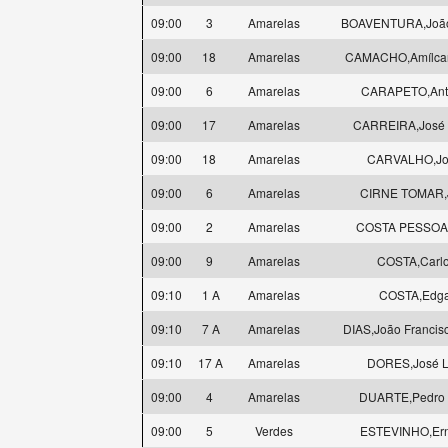
09:00
3
Amarelas
BOAVENTURA,João
09:00
18
Amarelas
CAMACHO,Amílcar
09:00
6
Amarelas
CARAPETO,Ant
09:00
17
Amarelas
CARREIRA,José 
09:00
18
Amarelas
CARVALHO,Jo
09:00
6
Amarelas
CIRNE TOMAR,
09:00
2
Amarelas
COSTA PESSOA
09:00
9
Amarelas
COSTA,Carl
09:10
1 A
Amarelas
COSTA,Edga
09:10
7 A
Amarelas
DIAS,João Francis
09:10
17 A
Amarelas
DORES,José L
09:00
4
Amarelas
DUARTE,Pedro 
09:00
5
Verdes
ESTEVINHO,Ern