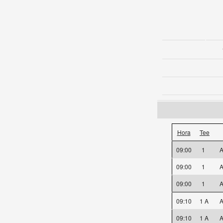
Hora
Tee
09:00
1
A
09:00
1
A
09:00
1
A
09:10
1 A
A
09:10
1 A
A