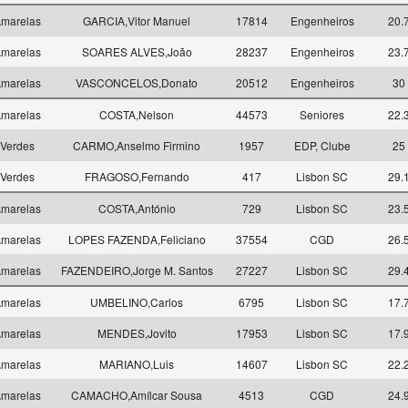
marelas
GARCIA,Vitor Manuel
17814
Engenheiros
20.
marelas
SOARES ALVES,João
28237
Engenheiros
23.
marelas
VASCONCELOS,Donato
20512
Engenheiros
30
marelas
COSTA,Nelson
44573
Seniores
22.
Verdes
CARMO,Anselmo Firmino
1957
EDP, Clube
25
Verdes
FRAGOSO,Fernando
417
Lisbon SC
29.
marelas
COSTA,António
729
Lisbon SC
23.
marelas
LOPES FAZENDA,Feliciano
37554
CGD
26.
marelas
FAZENDEIRO,Jorge M. Santos
27227
Lisbon SC
29.
marelas
UMBELINO,Carlos
6795
Lisbon SC
17.
marelas
MENDES,Jovito
17953
Lisbon SC
17.
marelas
MARIANO,Luis
14607
Lisbon SC
22.
marelas
CAMACHO,Amílcar Sousa
4513
CGD
24.