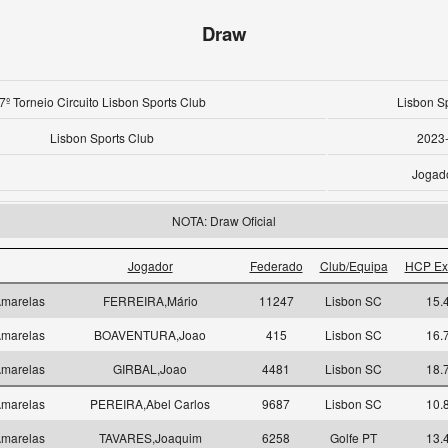
Draw
7º Torneio Circuito Lisbon Sports Club
Lisbon S
Lisbon Sports Club
2023
Jogad
NOTA: Draw Oficial
Jogador
Federado
Club/Equipa
HCP Ex
marelas
FERREIRA,Mário
11247
Lisbon SC
15.
marelas
BOAVENTURA,Joao
415
Lisbon SC
16.
marelas
GIRBAL,Joao
4481
Lisbon SC
18.
marelas
PEREIRA,Abel Carlos
9687
Lisbon SC
10.
marelas
TAVARES,Joaquim
6258
Golfe PT
13.