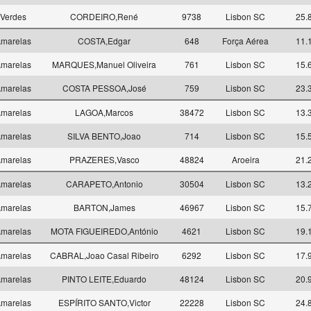
Verdes
CORDEIRO,René
9738
Lisbon SC
25.
marelas
COSTA,Edgar
648
Força Aérea
11.
marelas
MARQUES,Manuel Oliveira
761
Lisbon SC
15.
marelas
COSTA PESSOA,José
759
Lisbon SC
23.
marelas
LAGOA,Marcos
38472
Lisbon SC
13.
marelas
SILVA BENTO,Joao
714
Lisbon SC
15.
marelas
PRAZERES,Vasco
48824
Aroeira
21.
marelas
CARAPETO,Antonio
30504
Lisbon SC
13.
marelas
BARTON,James
46967
Lisbon SC
15.
marelas
MOTA FIGUEIREDO,António
4621
Lisbon SC
19.
marelas
CABRAL,Joao Casal Ribeiro
6292
Lisbon SC
17.
marelas
PINTO LEITE,Eduardo
48124
Lisbon SC
20.
marelas
ESPÍRITO SANTO,Victor
22228
Lisbon SC
24.