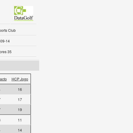
ports Club
-09-14
ores 35
acto
HCP Jogo
4
16
7
17
7
19
8
11
4
14