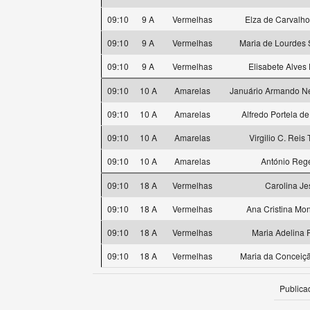
09:10
9 A
Vermelhas
Elza de Carvalho
09:10
9 A
Vermelhas
Maria de Lourdes 
09:10
9 A
Vermelhas
Elisabete Alves 
09:10
10 A
Amarelas
Januário Armando Ne
09:10
10 A
Amarelas
Alfredo Portela d
09:10
10 A
Amarelas
Virgilio C. Reis 
09:10
10 A
Amarelas
António Reg
09:10
18 A
Vermelhas
Carolina Je
09:10
18 A
Vermelhas
Ana Cristina Mo
09:10
18 A
Vermelhas
Maria Adelina 
09:10
18 A
Vermelhas
Maria da Conceiçã
Publica