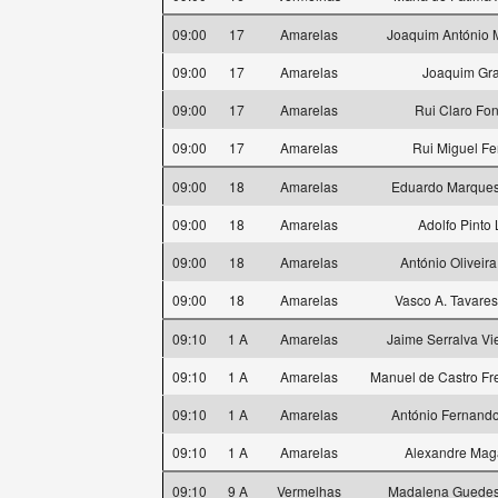
09:00
17
Amarelas
Joaquim António 
09:00
17
Amarelas
Joaquim Gr
09:00
17
Amarelas
Rui Claro Fo
09:00
17
Amarelas
Rui Miguel Fe
09:00
18
Amarelas
Eduardo Marque
09:00
18
Amarelas
Adolfo Pinto 
09:00
18
Amarelas
António Oliveir
09:00
18
Amarelas
Vasco A. Tavares
09:10
1 A
Amarelas
Jaime Serralva Vi
09:10
1 A
Amarelas
Manuel de Castro Fr
09:10
1 A
Amarelas
António Fernando
09:10
1 A
Amarelas
Alexandre Mag
09:10
9 A
Vermelhas
Madalena Guedes