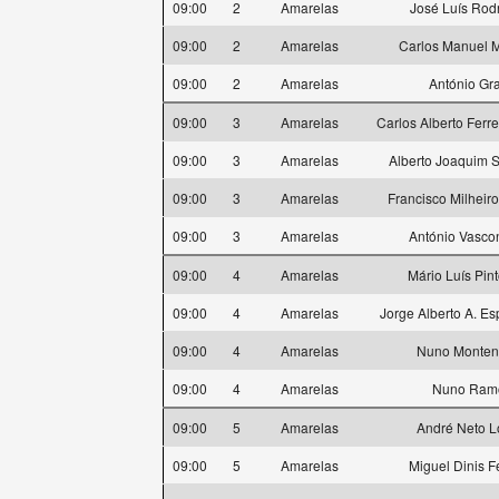
09:00
2
Amarelas
José Luís Rod
09:00
2
Amarelas
Carlos Manuel M
09:00
2
Amarelas
António Gr
09:00
3
Amarelas
Carlos Alberto Ferr
09:00
3
Amarelas
Alberto Joaquim 
09:00
3
Amarelas
Francisco Milheir
09:00
3
Amarelas
António Vasco
09:00
4
Amarelas
Mário Luís Pin
09:00
4
Amarelas
Jorge Alberto A. Esp
09:00
4
Amarelas
Nuno Monten
09:00
4
Amarelas
Nuno Ram
09:00
5
Amarelas
André Neto 
09:00
5
Amarelas
Miguel Dinis Fe