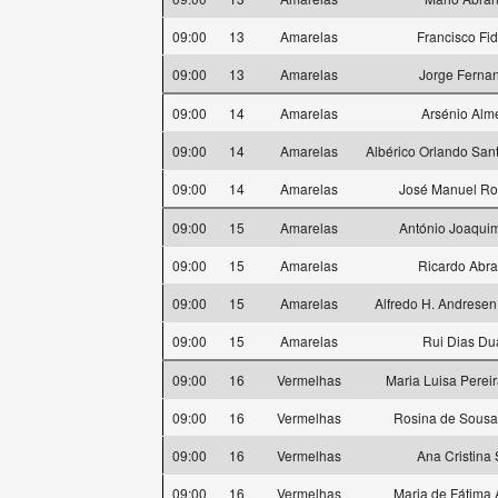
09:00
13
Amarelas
Francisco Fi
09:00
13
Amarelas
Jorge Ferna
09:00
14
Amarelas
Arsénio Alm
09:00
14
Amarelas
Albérico Orlando San
09:00
14
Amarelas
José Manuel Ro
09:00
15
Amarelas
António Joaquim
09:00
15
Amarelas
Ricardo Abra
09:00
15
Amarelas
Alfredo H. Andrese
09:00
15
Amarelas
Rui Dias Du
09:00
16
Vermelhas
Maria Luisa Pereir
09:00
16
Vermelhas
Rosina de Sous
09:00
16
Vermelhas
Ana Cristina 
09:00
16
Vermelhas
Maria de Fátima