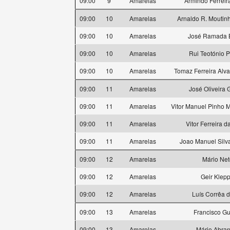
09:00
9
Amarelas
Armindo Ferreir
09:00
10
Amarelas
Arnaldo R. Moutin
09:00
10
Amarelas
José Ramada 
09:00
10
Amarelas
Rui Teotónio P
09:00
10
Amarelas
Tomaz Ferreira Alva
09:00
11
Amarelas
José Oliveira 
09:00
11
Amarelas
Vitor Manuel Pinho M
09:00
11
Amarelas
Vitor Ferreira d
09:00
11
Amarelas
Joao Manuel Silva
09:00
12
Amarelas
Mário Net
09:00
12
Amarelas
Geir Klep
09:00
12
Amarelas
Luís Corrêa 
09:00
13
Amarelas
Francisco Gu
09:00
13
Amarelas
Mário Abran