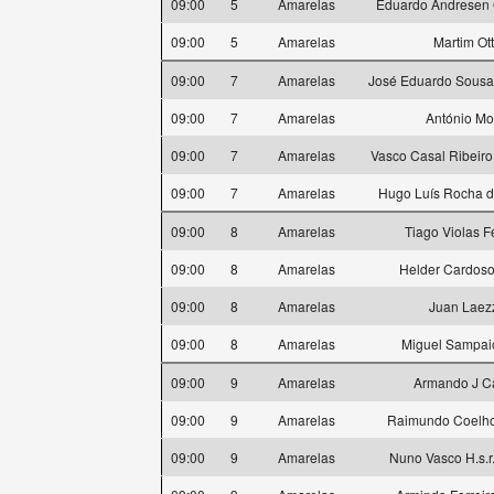
09:00
5
Amarelas
Eduardo Andresen
09:00
5
Amarelas
Martim Ot
09:00
7
Amarelas
José Eduardo Sousa
09:00
7
Amarelas
António Mo
09:00
7
Amarelas
Vasco Casal Ribeir
09:00
7
Amarelas
Hugo Luís Rocha 
09:00
8
Amarelas
Tiago Violas Fe
09:00
8
Amarelas
Helder Cardos
09:00
8
Amarelas
Juan Laez
09:00
8
Amarelas
Miguel Sampai
09:00
9
Amarelas
Armando J Ca
09:00
9
Amarelas
Raimundo Coelho 
09:00
9
Amarelas
Nuno Vasco H.s.r.