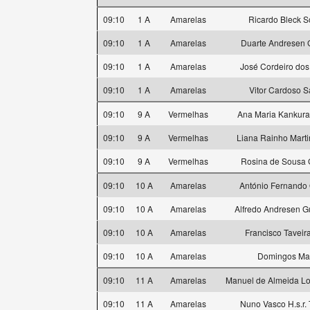
09:10
1 A
Amarelas
Ricardo Bleck S
09:10
1 A
Amarelas
Duarte Andresen
09:10
1 A
Amarelas
José Cordeiro dos
09:10
1 A
Amarelas
Vitor Cardoso S
09:10
9 A
Vermelhas
Ana Maria Kankura
09:10
9 A
Vermelhas
Liana Rainho Marti
09:10
9 A
Vermelhas
Rosina de Sousa
09:10
10 A
Amarelas
António Fernando 
09:10
10 A
Amarelas
Alfredo Andresen G
09:10
10 A
Amarelas
Francisco Taveira
09:10
10 A
Amarelas
Domingos Ma
09:10
11 A
Amarelas
Manuel de Almeida Lo
09:10
11 A
Amarelas
Nuno Vasco H.s.r. 