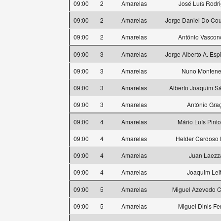
09:00
2
Amarelas
José Luís Rodr
09:00
2
Amarelas
Jorge Daniel Do Cou
09:00
2
Amarelas
António Vascon
09:00
3
Amarelas
Jorge Alberto A. Espi
09:00
3
Amarelas
Nuno Montene
09:00
3
Amarelas
Alberto Joaquim S
09:00
3
Amarelas
António Gra
09:00
4
Amarelas
Mário Luís Pinto
09:00
4
Amarelas
Helder Cardoso
09:00
4
Amarelas
Juan Laezz
09:00
4
Amarelas
Joaquim Lei
09:00
5
Amarelas
Miguel Azevedo 
09:00
5
Amarelas
Miguel Dinis Fer