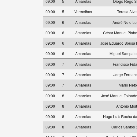
09:00
5
Amarelas
Diogo Rego Si
09:00
5
Vermelhas
Teresa Alve
09:00
6
Amarelas
André Neto L
09:00
6
Amarelas
César Manuel Pinh
09:00
6
Amarelas
José Eduardo Sousa 
09:00
6
Amarelas
Miguel Sampaio
09:00
7
Amarelas
Francisco Fid
09:00
7
Amarelas
Jorge Fernan
09:00
7
Amarelas
Mário Neto
09:00
8
Amarelas
José Manuel Folhade
09:00
8
Amarelas
António Moi
09:00
8
Amarelas
Hugo Luís Rocha d
09:00
8
Amarelas
Carlos Santos 