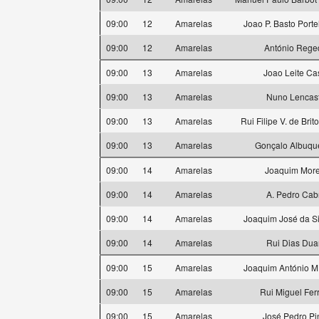
09:00
12
Amarelas
Joao P. Basto Port
09:00
12
Amarelas
António Rege
09:00
13
Amarelas
Joao Leite Ca
09:00
13
Amarelas
Nuno Lencas
09:00
13
Amarelas
Rui Filipe V. de Bri
09:00
13
Amarelas
Gonçalo Albuqu
09:00
14
Amarelas
Joaquim More
09:00
14
Amarelas
A. Pedro Cab
09:00
14
Amarelas
Joaquim José da Si
09:00
14
Amarelas
Rui Dias Dua
09:00
15
Amarelas
Joaquim António M
09:00
15
Amarelas
Rui Miguel Ferr
09:00
15
Amarelas
José Pedro Pi