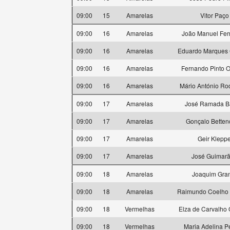
09:00
15
Amarelas
Vitor Paço
09:00
16
Amarelas
João Manuel Fe
09:00
16
Amarelas
Eduardo Marques
09:00
16
Amarelas
Fernando Pinto O
09:00
16
Amarelas
Mário António Ro
09:00
17
Amarelas
José Ramada B
09:00
17
Amarelas
Gonçalo Betten
09:00
17
Amarelas
Geir Klepp
09:00
17
Amarelas
José Guimar
09:00
18
Amarelas
Joaquim Gra
09:00
18
Amarelas
Raimundo Coelho O
09:00
18
Vermelhas
Elza de Carvalho 
09:00
18
Vermelhas
Maria Adelina P