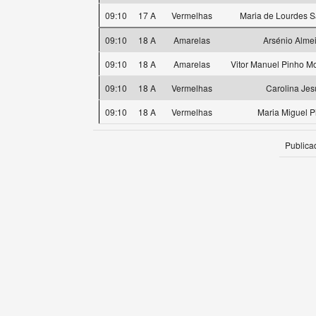
09:10
17 A
Vermelhas
Maria de Lourdes S
09:10
18 A
Amarelas
Arsénio Alme
09:10
18 A
Amarelas
Vitor Manuel Pinho Mo
09:10
18 A
Vermelhas
Carolina Jes
09:10
18 A
Vermelhas
Maria Miguel P
Publica