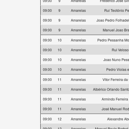
09:00
9
Amarelas
Frederico José Sil
09:00
9
Amarelas
Rui Teotónio Pe
09:00
9
Amarelas
Joao Pedro Folhadel
09:00
9
Amarelas
Manuel Joao Br
09:00
10
Amarelas
Pedro Pessanha Mo
09:00
10
Amarelas
Rui Veloso
09:00
10
Amarelas
Joao Nuno Pes
09:00
10
Amarelas
Pedro Violas 
09:00
11
Amarelas
Vitor Ferreira da
09:00
11
Amarelas
Albérico Orlando Sant
09:00
11
Amarelas
Armindo Ferreira
09:00
11
Amarelas
José Manuel Rod
09:00
12
Amarelas
Alexandre Ab
09:00
12
Amarelas
Manuel Paulo Barbot 