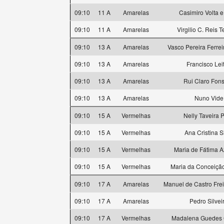
09:10
11 A
Amarelas
Casimiro Volta e
09:10
11 A
Amarelas
Virgilio C. Reis T
09:10
13 A
Amarelas
Vasco Pereira Ferrei
09:10
13 A
Amarelas
Francisco Lei
09:10
13 A
Amarelas
Rui Claro Fon
09:10
13 A
Amarelas
Nuno Vide
09:10
15 A
Vermelhas
Nelly Taveira P
09:10
15 A
Vermelhas
Ana Cristina S
09:10
15 A
Vermelhas
Maria de Fátima 
09:10
15 A
Vermelhas
Maria da Conceição
09:10
17 A
Amarelas
Manuel de Castro Fre
09:10
17 A
Amarelas
Pedro Silvei
09:10
17 A
Vermelhas
Madalena Guedes 