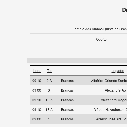
D
Torneio dos Vinhos Quinta do Cras
Oporto
Hora
Tee
Jogador
09:10
9 A
Brancas
Albérico Orlando Santo
09:00
6
Brancas
Alexandre Ab
09:10
10 A
Brancas
Alexandre Maga
09:10
13 A
Brancas
Alfredo H. Andresen
09:00
1
Brancas
Alfredo José Araujo