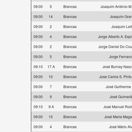
09:00
5
Brancas
Joaquim António M
09:00
14
Brancas
Joaquim Gran
09:00
2
Brancas
Joaquim Lei
09:00
4
Brancas
Jorge Alberto A. Espi
09:00
2
Brancas
Jorge Daniel Do Cout
09:00
5
Brancas
Jorge Fernan
09:10
17 A
Brancas
José Burnay Nasc
09:00
10
Brancas
Jose Carlos S. Pinto
09:00
7
Brancas
José Guilherme
09:00
9
Brancas
José Guimarã
09:10
9 A
Brancas
José Manuel Rod
09:00
15
Brancas
José Maria Maga
09:00
4
Brancas
José Mário Al