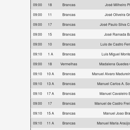
09:00
18
Brancas
José Milheiro P
09:00
11
Brancas
José Oliveira G
09:00
17
Brancas
José Paulo Silva C
09:00
15
Brancas
José Ramada Ba
09:00
10
Brancas
Luis de Castro Fe
09:10
1 A
Brancas
Luis Miguel Mont
09:00
18
Vermelhas
Madalena Guedes C
09:10
10 A
Brancas
Manuel Alvaro Madurei
09:10
13 A
Brancas
Manuel Carlos A. So
09:10
17 A
Brancas
Manuel Cavaleiro 
09:00
17
Brancas
Manuel de Castro Fre
09:10
15 A
Brancas
Manuel Joao Br
09:10
11 A
Brancas
Manuel Maria Araújo