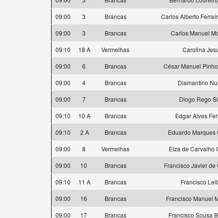
09:00
3
Brancas
Carlos Alberto Ferre
09:00
3
Brancas
Carlos Manuel Mo
09:10
18 A
Vermelhas
Carolina Jes
09:00
6
Brancas
César Manuel Pinh
09:00
4
Brancas
Diamantino Nu
09:00
7
Brancas
Diogo Rego Si
09:10
10 A
Brancas
Edgar Alves Fer
09:10
2 A
Brancas
Eduardo Marques
09:00
8
Vermelhas
Elza de Carvalho O
09:00
10
Brancas
Francisco Javier de
09:10
11 A
Brancas
Francisco Lei
09:00
16
Brancas
Francisco Manuel M.
09:00
17
Brancas
Francisco Sousa 