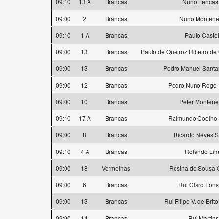
09:10
13 A
Brancas
Nuno Lencast
09:00
2
Brancas
Nuno Montene
09:10
1 A
Brancas
Paulo Caste
09:00
13
Brancas
Paulo de Queiroz Ribeiro de
09:00
13
Brancas
Pedro Manuel Santa
09:00
12
Brancas
Pedro Nuno Rego F
09:00
10
Brancas
Peter Montene
09:10
17 A
Brancas
Raimundo Coelho O
09:00
8
Brancas
Ricardo Neves S
09:10
4 A
Brancas
Rolando Li
09:00
18
Vermelhas
Rosina de Sousa 
09:00
6
Brancas
Rui Claro Fon
09:00
13
Brancas
Rui Filipe V. de Brit
09:00
14
Brancas
Rui Martins