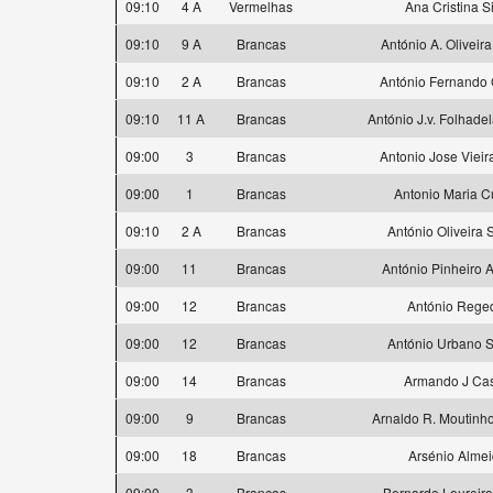
09:10
4 A
Vermelhas
Ana Cristina S
09:10
9 A
Brancas
António A. Oliveir
09:10
2 A
Brancas
António Fernando O
09:10
11 A
Brancas
António J.v. Folhade
09:00
3
Brancas
Antonio Jose Vieir
09:00
1
Brancas
Antonio Maria 
09:10
2 A
Brancas
António Oliveira 
09:00
11
Brancas
António Pinheiro 
09:00
12
Brancas
António Rege
09:00
12
Brancas
António Urbano 
09:00
14
Brancas
Armando J Cas
09:00
9
Brancas
Arnaldo R. Moutinho
09:00
18
Brancas
Arsénio Alme
09:00
3
Brancas
Bernardo Loureir