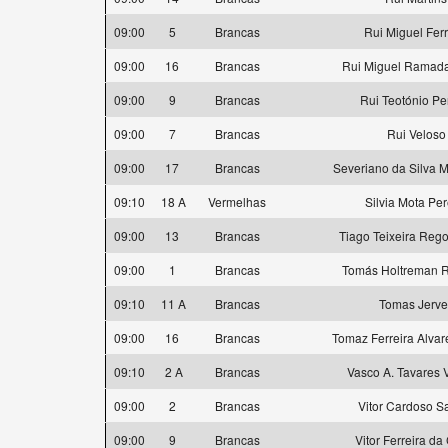
09:00
5
Brancas
Rui Miguel Ferr
09:00
16
Brancas
Rui Miguel Ramada
09:00
9
Brancas
Rui Teotónio Pe
09:00
7
Brancas
Rui Veloso
09:00
17
Brancas
Severiano da Silva 
09:10
18 A
Vermelhas
Silvia Mota Per
09:00
13
Brancas
Tiago Teixeira Rego
09:00
1
Brancas
Tomás Holtreman R
09:10
11 A
Brancas
Tomas Jervel
09:00
16
Brancas
Tomaz Ferreira Alvar
09:10
2 A
Brancas
Vasco A. Tavares 
09:00
2
Brancas
Vitor Cardoso S
09:00
9
Brancas
Vitor Ferreira da