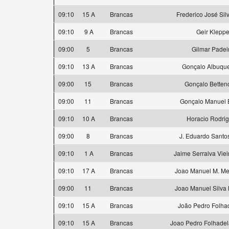
09:10
15 A
Brancas
Frederico José Sil
09:10
9 A
Brancas
Geir Klepp
09:00
5
Brancas
Gilmar Padei
09:10
13 A
Brancas
Gonçalo Albuqu
09:00
15
Brancas
Gonçalo Betten
09:00
11
Brancas
Gonçalo Manuel 
09:10
10 A
Brancas
Horacio Rodri
09:00
8
Brancas
J. Eduardo Santo
09:10
1 A
Brancas
Jaime Serralva Viei
09:10
17 A
Brancas
Joao Manuel M. M
09:00
11
Brancas
Joao Manuel Silva 
09:10
15 A
Brancas
João Pedro Folhad
09:10
15 A
Brancas
Joao Pedro Folhadel