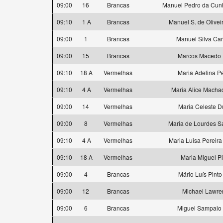
09:00
16
Brancas
Manuel Pedro da Cu
09:10
1 A
Brancas
Manuel S. de Olivei
09:00
1
Brancas
Manuel Silva Ca
09:00
15
Brancas
Marcos Macedo 
09:10
18 A
Vermelhas
Maria Adelina Pe
09:10
4 A
Vermelhas
Maria Alice Machad
09:00
14
Vermelhas
Maria Celeste D
09:00
8
Vermelhas
Maria de Lourdes S
09:10
4 A
Vermelhas
Maria Luisa Pereira
09:10
18 A
Vermelhas
Maria Miguel P
09:00
4
Brancas
Mário Luís Pinto
09:00
12
Brancas
Michael Lawre
09:00
6
Brancas
Miguel Sampaio