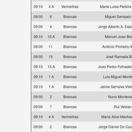
09:10
4 A
Vermelhas
Maria Luisa Pereira
09:00
6
Brancas
Miguel Sampaio
09:00
4
Brancas
Jorge Alberto A. Espi
09:10
15 A
Brancas
Manuel Joao Br
09:00
11
Brancas
António Pinheiro 
09:00
15
Brancas
José Ramada Ba
09:10
15 A
Brancas
Joao Pedro Folhadel
09:10
1 A
Brancas
Luis Miguel Mont
09:10
1 A
Brancas
Jaime Serralva Viei
09:00
2
Brancas
Nuno Montene
09:00
7
Brancas
Rui Veloso
09:10
4 A
Vermelhas
Maria Alice Machad
09:00
2
Brancas
Jorge Daniel Do Cout