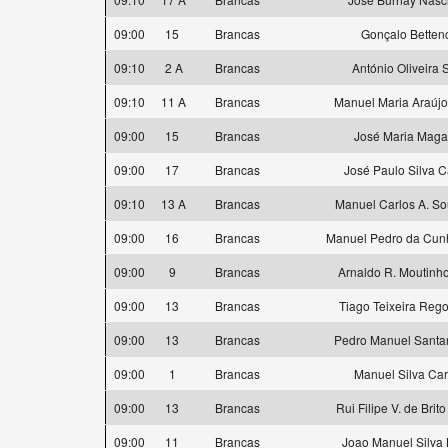
09:00
15
Brancas
Gonçalo Betten
09:10
2 A
Brancas
António Oliveira 
09:10
11 A
Brancas
Manuel Maria Araújo
09:00
15
Brancas
José Maria Maga
09:00
17
Brancas
José Paulo Silva C
09:10
13 A
Brancas
Manuel Carlos A. So
09:00
16
Brancas
Manuel Pedro da Cu
09:00
9
Brancas
Arnaldo R. Moutinho
09:00
13
Brancas
Tiago Teixeira Rego
09:00
13
Brancas
Pedro Manuel Santa
09:00
1
Brancas
Manuel Silva Ca
09:00
13
Brancas
Rui Filipe V. de Brit
09:00
11
Brancas
Joao Manuel Silva 