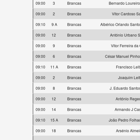
09:00
3
Brancas
Bernardo Loureir
09:00
2
Brancas
Vitor Cardoso S
09:10
9 A
Brancas
Albérico Orlando Santo
09:00
12
Brancas
António Urbano 
09:00
9
Brancas
Vitor Ferreira da
09:00
6
Brancas
César Manuel Pinh
09:10
11 A
Brancas
Francisco Lei
09:00
2
Brancas
Joaquim Lei
09:00
8
Brancas
J. Eduardo Santo
09:00
12
Brancas
António Rege
09:00
14
Brancas
Armando J Cas
09:10
15 A
Brancas
João Pedro Folhad
09:00
18
Brancas
Arsénio Alme