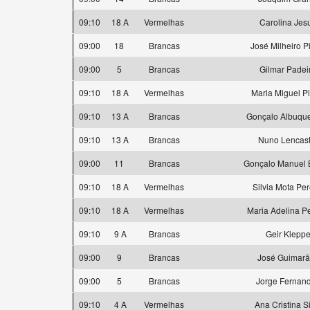
09:10
18 A
Vermelhas
Carolina Jes
09:00
18
Brancas
José Milheiro P
09:00
5
Brancas
Gilmar Padei
09:10
18 A
Vermelhas
Maria Miguel P
09:10
13 A
Brancas
Gonçalo Albuqu
09:10
13 A
Brancas
Nuno Lencast
09:00
11
Brancas
Gonçalo Manuel 
09:10
18 A
Vermelhas
Silvia Mota Per
09:10
18 A
Vermelhas
Maria Adelina Pe
09:10
9 A
Brancas
Geir Klepp
09:00
9
Brancas
José Guimarã
09:00
5
Brancas
Jorge Fernan
09:10
4 A
Vermelhas
Ana Cristina S