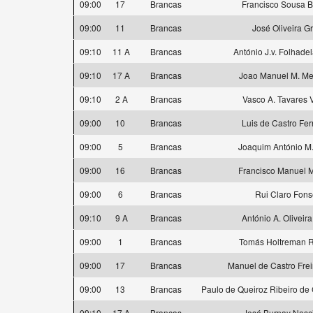
09:00
17
Brancas
Francisco Sousa 
09:00
11
Brancas
José Oliveira G
09:10
11 A
Brancas
António J.v. Folhade
09:10
17 A
Brancas
Joao Manuel M. M
09:10
2 A
Brancas
Vasco A. Tavares 
09:00
10
Brancas
Luis de Castro Fe
09:00
5
Brancas
Joaquim António M
09:00
16
Brancas
Francisco Manuel M.
09:00
6
Brancas
Rui Claro Fon
09:10
9 A
Brancas
António A. Oliveir
09:00
1
Brancas
Tomás Holtreman R
09:00
17
Brancas
Manuel de Castro Fre
09:00
13
Brancas
Paulo de Queiroz Ribeiro de
09:10
17 A
Brancas
José Burnay Nasc