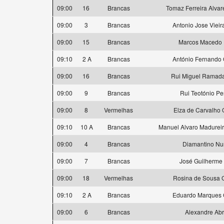
09:00
16
Brancas
Tomaz Ferreira Alvar
09:00
3
Brancas
Antonio Jose Vieir
09:00
15
Brancas
Marcos Macedo 
09:10
2 A
Brancas
António Fernando O
09:00
16
Brancas
Rui Miguel Ramada
09:00
9
Brancas
Rui Teotónio Pe
09:00
8
Vermelhas
Elza de Carvalho O
09:10
10 A
Brancas
Manuel Alvaro Madurei
09:00
4
Brancas
Diamantino Nu
09:00
7
Brancas
José Guilherme
09:00
18
Vermelhas
Rosina de Sousa 
09:10
2 A
Brancas
Eduardo Marques
09:00
6
Brancas
Alexandre Ab