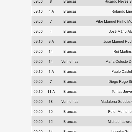
09:00
8
Brancas
Ricardo Neves S
09:10
4 A
Brancas
Rolando Li
09:00
7
Brancas
Vitor Manuel Pinho Mo
09:00
4
Brancas
José Mário Al
09:10
9 A
Brancas
José Manuel Rod
09:00
14
Brancas
Rui Martins
09:00
14
Vermelhas
Maria Celeste D
09:10
1 A
Brancas
Paulo Caste
09:00
7
Brancas
Diogo Rego Si
09:10
11 A
Brancas
Tomas Jervel
09:00
18
Vermelhas
Madalena Guedes C
09:00
10
Brancas
Peter Montene
09:00
12
Brancas
Michael Lawre
09:00
14
Brancas
Joaquim Gran