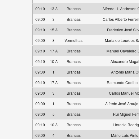
09:10
13 A
Brancas
Alfredo H. Andresen
09:00
3
Brancas
Carlos Alberto Ferre
09:10
15 A
Brancas
Frederico José Sil
09:00
8
Vermelhas
Maria de Lourdes S
09:10
17 A
Brancas
Manuel Cavaleiro 
09:10
10 A
Brancas
Alexandre Maga
09:00
1
Brancas
Antonio Maria 
09:10
17 A
Brancas
Raimundo Coelho O
09:00
3
Brancas
Carlos Manuel Mo
09:00
1
Brancas
Alfredo José Araujo
09:00
5
Brancas
Rui Miguel Ferr
09:10
10 A
Brancas
Horacio Rodri
09:00
4
Brancas
Mário Luís Pinto