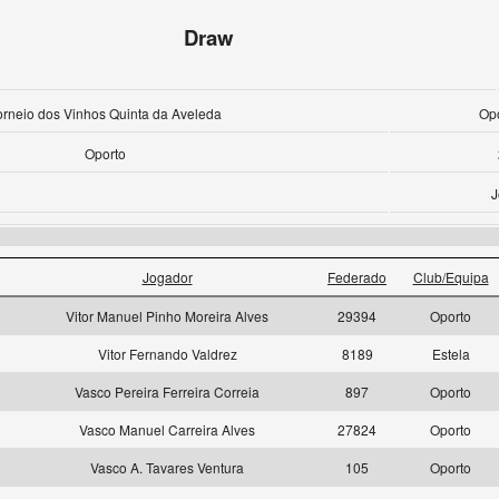
Draw
orneio dos Vinhos Quinta da Aveleda
Opo
Oporto
J
Jogador
Federado
Club/Equipa
Vitor Manuel Pinho Moreira Alves
29394
Oporto
Vitor Fernando Valdrez
8189
Estela
Vasco Pereira Ferreira Correia
897
Oporto
Vasco Manuel Carreira Alves
27824
Oporto
Vasco A. Tavares Ventura
105
Oporto