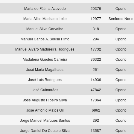
s
Maria de Fátima Azevedo
20376
Oporto
s
Maria Alice Machado Leite
12977
Seniores-Norte
Manuel Silva Carvalho
318
Oporto
Manuel Carlos A. Sousa Pinto
294
Oporto
Manuel Alvaro Madureira Rodrigues
17732
Oporto
s
Madalena Guedes Carreira
36322
Oporto
José Maria Magalhaes
261
Oporto
José Luís Rodrigues
14936
Oporto
José Guimarães
47842
Oporto
José Augusto Ribeiro Silva
17364
Oporto
José António Matos Gil
6862
Oporto
Jorge Manuel Marques Santos
292
Oporto
Jorge Daniel Do Couto e Silva
13587
Oporto