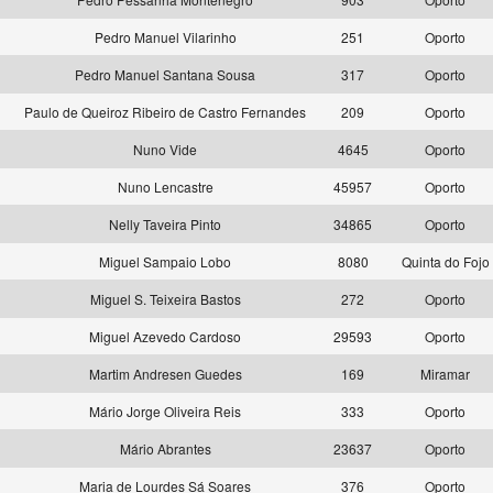
Pedro Manuel Vilarinho
251
Oporto
Pedro Manuel Santana Sousa
317
Oporto
Paulo de Queiroz Ribeiro de Castro Fernandes
209
Oporto
Nuno Vide
4645
Oporto
Nuno Lencastre
45957
Oporto
s
Nelly Taveira Pinto
34865
Oporto
Miguel Sampaio Lobo
8080
Quinta do Fojo
Miguel S. Teixeira Bastos
272
Oporto
Miguel Azevedo Cardoso
29593
Oporto
Martim Andresen Guedes
169
Miramar
Mário Jorge Oliveira Reis
333
Oporto
Mário Abrantes
23637
Oporto
s
Maria de Lourdes Sá Soares
376
Oporto