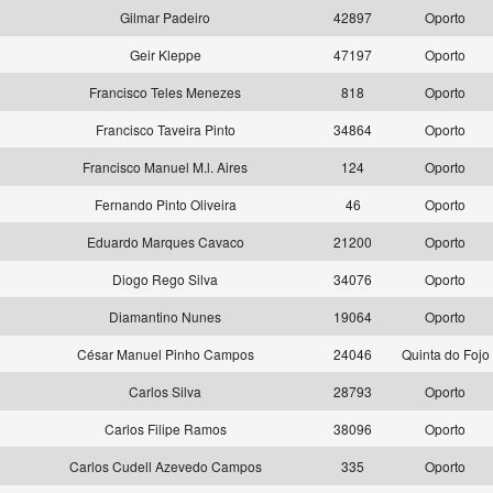
Gilmar Padeiro
42897
Oporto
Geir Kleppe
47197
Oporto
Francisco Teles Menezes
818
Oporto
Francisco Taveira Pinto
34864
Oporto
Francisco Manuel M.l. Aires
124
Oporto
Fernando Pinto Oliveira
46
Oporto
Eduardo Marques Cavaco
21200
Oporto
Diogo Rego Silva
34076
Oporto
Diamantino Nunes
19064
Oporto
César Manuel Pinho Campos
24046
Quinta do Fojo
Carlos Silva
28793
Oporto
Carlos Filipe Ramos
38096
Oporto
Carlos Cudell Azevedo Campos
335
Oporto