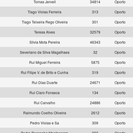
Tomas Jervell
34814
Oporto
Tiago Violas Ferreira
313
Oporto
Tiago Teixeira Rego Oliveira
301
Oporto
s
Teresa Alves
32579
Oporto
s
Silvia Mota Pereira
46343
Oporto
Severiano da Silva Magalhaes
32
Oporto
Rui Miguel Ferreira
5875
Oporto
Rui Filipe V. de Brito e Cunha
319
Oporto
Rui Dias Duarte
24671
Oporto
Rui Claro Fonseca
134
Oporto
Rui Carvalho
24886
Oporto
Raimundo Coelho Oliveira
2612
Oporto
Pedro Violas e Sa
309
Oporto
Pedro Pessanha Montenegro
903
Oporto