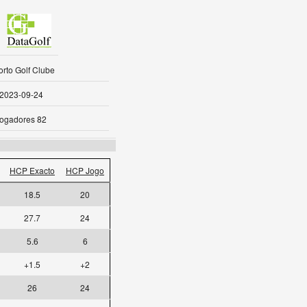
rto Golf Clube
2023-09-24
ogadores 82
HCP Exacto
HCP Jogo
18.5
20
27.7
24
5.6
6
+1.5
+2
26
24