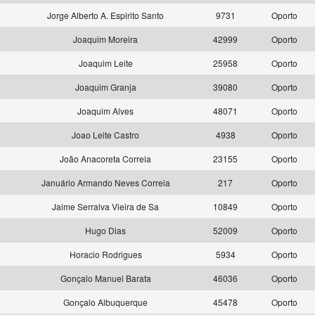
Jorge Alberto A. Espirito Santo
9731
Oporto
Joaquim Moreira
42999
Oporto
Joaquim Leite
25958
Oporto
Joaquim Granja
39080
Oporto
Joaquim Alves
48071
Oporto
Joao Leite Castro
4938
Oporto
João Anacoreta Correia
23155
Oporto
Januário Armando Neves Correia
217
Oporto
Jaime Serralva Vieira de Sa
10849
Oporto
Hugo Dias
52009
Oporto
Horacio Rodrigues
5934
Oporto
Gonçalo Manuel Barata
46036
Oporto
Gonçalo Albuquerque
45478
Oporto