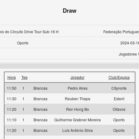
Draw
eio do Circuito Drive Tour Sub-16 H
Federação Portugues
Oporto
2024-03-1
Jogadores 
Hora
Tee
Jogador
Club/Equipa
11:50
1
Brancas
Pedro Aires
Citynorte
11:30
1
Brancas
Reuben Thapa
Estoril
11:20
1
Brancas
Ren Hong Bo
Oitavos
11:10
1
Brancas
Guilherme Grabner Moreira
Oporto
11:20
1
Brancas
Luis António Silva
Oporto