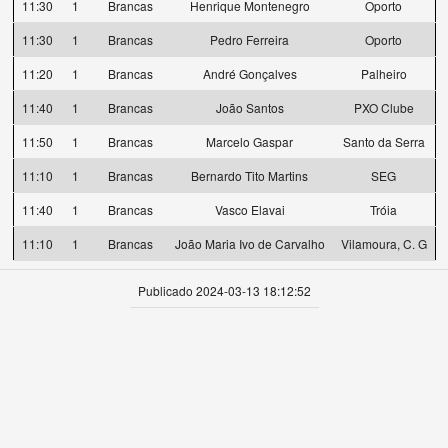
11:30
1
Brancas
Henrique Montenegro
Oporto
11:30
1
Brancas
Pedro Ferreira
Oporto
11:20
1
Brancas
André Gonçalves
Palheiro
11:40
1
Brancas
João Santos
PXO Clube
11:50
1
Brancas
Marcelo Gaspar
Santo da Serra
11:10
1
Brancas
Bernardo Tito Martins
SEG
11:40
1
Brancas
Vasco Elavai
Tróia
11:10
1
Brancas
João Maria Ivo de Carvalho
Vilamoura, C. G
Publicado 2024-03-13 18:12:52