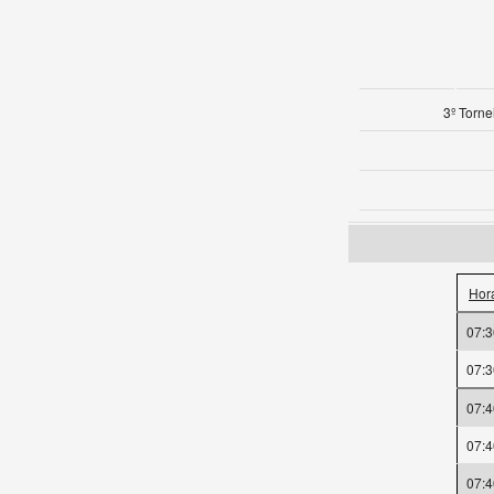
3º Torne
Hor
07:3
07:3
07:4
07:4
07:4