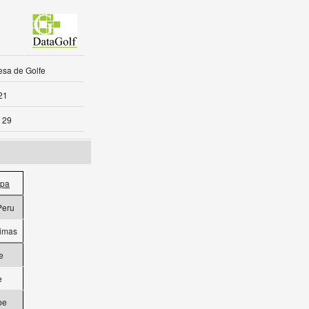
sa de Golfe
21
 29
ipa
Peru
rimas
e
e
be