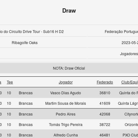
Draw
io do Circuito Drive Tour - Sub16 H D2
Federação Portugue
Ribagolfe Oaks
2023-05-
Jogadores
NOTA: Draw Oficial
a
Tee
Jogador
Federado
Club/Equ
0
10
Brancas
Vasco Dias Agudo
36810
Quinta do 
0
10
Brancas
Martim Sousa de Morais
41609
Quinta Lág
0
10
Brancas
Pedro Aires
42068
Citynort
0
10
Brancas
Tomás Trigo Pereira
38722
Orizont
0
10
Brancas
Alfredo Cunha
46481
PXO Clu