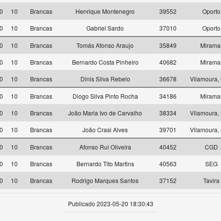
0
10
Brancas
Henrique Montenegro
39552
Oporto
0
10
Brancas
Gabriel Sardo
37010
Oporto
0
10
Brancas
Tomás Afonso Araujo
35849
Mirama
0
10
Brancas
Bernardo Costa Pinheiro
40682
Mirama
0
10
Brancas
Dinis Silva Rebelo
36678
Vilamoura,
0
10
Brancas
Diogo Silva Pinto Rocha
34186
Mirama
0
10
Brancas
João Maria Ivo de Carvalho
38334
Vilamoura,
0
10
Brancas
João Crasi Alves
39701
Vilamoura,
0
10
Brancas
Afonso Rui Oliveira
40452
CGD
0
10
Brancas
Bernardo Tito Martins
40563
SEG
0
10
Brancas
Rodrigo Marques Santos
37152
Tavira
Publicado 2023-05-20 18:30:43