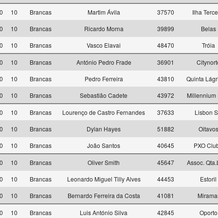
0
10
Brancas
Martim Ávila
37570
Ilha Terce
0
10
Brancas
Ricardo Morna
39899
Belas
0
10
Brancas
Vasco Elavai
48470
Tróia
0
10
Brancas
António Pedro Frade
36901
Citynort
0
10
Brancas
Pedro Ferreira
43810
Quinta Lág
0
10
Brancas
Sebastião Cadete
43972
Millennium
0
10
Brancas
Lourenço de Castro Fernandes
37633
Lisbon 
0
10
Brancas
Dylan Hayes
51882
Oitavo
0
10
Brancas
João Santos
40645
PXO Clu
0
10
Brancas
Oliver Smith
45647
Assoc. Qta
0
10
Brancas
Leonardo Miguel Tilly Alves
44453
Estoril
0
10
Brancas
Bernardo Ferreira da Costa
41081
Mirama
0
10
Brancas
Luis António Silva
42845
Oporto