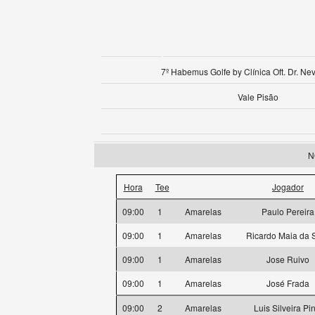
7º Habemus Golfe by Clínica Oft. Dr. Ne
Vale Pisão
N
Hora
Tee
Jogador
09:00
1
Amarelas
Paulo Pereira
09:00
1
Amarelas
Ricardo Maia da S
09:00
1
Amarelas
Jose Ruivo
09:00
1
Amarelas
José Frada
09:00
2
Amarelas
Luis Silveira Pi