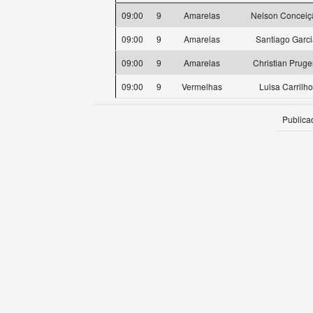
09:00
9
Amarelas
Nelson Conceiç
09:00
9
Amarelas
Santiago Garci
09:00
9
Amarelas
Christian Pruge
09:00
9
Vermelhas
Luisa Carrilho
Publica