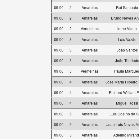
09:00
2
Amarelas
Rui Sampaio
09:00
2
Amarelas
Bruno Neves Al
09:00
2
Vermelhas
Irene Viana
09:00
3
Amarelas
Luís Vazão
09:00
3
Amarelas
João Santos
09:00
3
Amarelas
João Trindad
09:00
3
Vermelhas
Paula Marque
09:00
4
Amarelas
Jose Maria Ribeiro
09:00
4
Amarelas
Richard William 
09:00
4
Amarelas
Miguel Rossi
09:00
5
Amarelas
Luis Coelho da S
09:00
5
Amarelas
Joao Luis Neves Ma
09:00
5
Amarelas
Adelino Miran