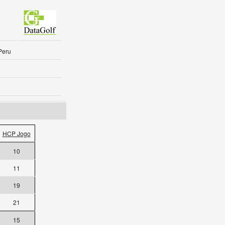
Peru
HCP Jogo
10
11
19
21
15