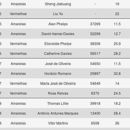
15
Amarelas
Sheng Jiabuang
-
19
15
Vermelhas
Liu Yu
-
22
16
Amarelas
Alan Phelps
37269
11.5
16
Amarelas
David Hamar-Davies
52299
12.7
16
Vermelhas
Elioneide Phelps
38306
25.9
16
Vermelhas
Catherine Davies
56517
28.2
17
Amarelas
José de Oliveira
54650
11.5
17
Amarelas
Horácio Romano
25897
32.8
17
Vermelhas
Maria José de Oliveira
54649
14
17
Vermelhas
Rosa Relvas
6370
24.5
18
Amarelas
Thomas Lillie
39918
18.2
18
Amarelas
António Antunes Marques
13400
28.4
18
Amarelas
Vitor Martins
6508
36