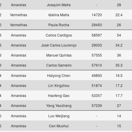
12
Amarelas
Joaquim Mafra
-
28
12
Vermelhas
Idalina Mafra
14720
22.4
12
Vermelhas
Paula Rocha
29450
26
13
Amarelas
Carlos Cardigos
58597
54
13
Amarelas
José Carlos Lourenço
29003
34.2
13
Amarelas
Manuel Quintas
57555
36
13
Amarelas
Carlos Gameiro
57610
35.3
14
Amarelas
Haiyong Chen
49893
16.5
14
Amarelas
Lin Xingzhou
51874
17.2
14
Amarelas
Haofeng Gao
53357
17.7
14
Amarelas
Yang Yaozhang
57239
27
15
Amarelas
Luo Weijiang
-
14
15
Amarelas
Cen Muohui
-
15