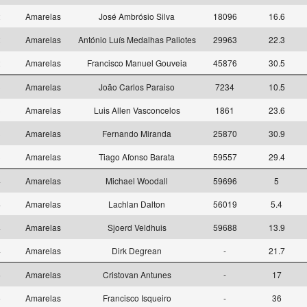
2
Amarelas
José Ambrósio Silva
18096
16.6
2
Amarelas
António Luís Medalhas Paliotes
29963
22.3
2
Amarelas
Francisco Manuel Gouveia
45876
30.5
3
Amarelas
João Carlos Paraiso
7234
10.5
3
Amarelas
Luis Allen Vasconcelos
1861
23.6
3
Amarelas
Fernando Miranda
25870
30.9
3
Amarelas
Tiago Afonso Barata
59557
29.4
4
Amarelas
Michael Woodall
59696
5
4
Amarelas
Lachlan Dalton
56019
5.4
4
Amarelas
Sjoerd Veldhuis
59688
13.9
4
Amarelas
Dirk Degrean
-
21.7
5
Amarelas
Cristovan Antunes
-
17
5
Amarelas
Francisco Isqueiro
-
36