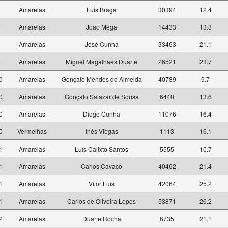
9
Amarelas
Luis Braga
30394
12.4
9
Amarelas
Joao Mega
14433
13.3
9
Amarelas
José Cunha
33463
21.1
9
Amarelas
Miguel Magalhães Duarte
26521
23.7
10
Amarelas
Gonçalo Mendes de Almeida
40789
9.7
10
Amarelas
Gonçalo Salazar de Sousa
6440
13.6
10
Amarelas
Diogo Cunha
11076
16.4
10
Vermelhas
Inês Viegas
1113
16.1
11
Amarelas
Luís Calixto Santos
5555
10.7
11
Amarelas
Carlos Cavaco
40462
21.4
11
Amarelas
Vitor Luís
42064
25.2
11
Amarelas
Carlos de Oliveira Lopes
53871
26.2
12
Amarelas
Duarte Rocha
6735
21.1