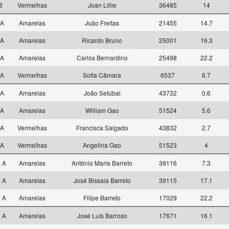
18
Vermelhas
Joan Lillie
36485
14
 A
Amarelas
João Freitas
21455
14.7
 A
Amarelas
Ricardo Bruno
25001
16.3
 A
Amarelas
Carlos Bernardino
25498
22.2
 A
Vermelhas
Sofia Câmara
6537
6.7
 A
Amarelas
João Setúbal
43732
0.6
 A
Amarelas
William Gao
51524
5.6
 A
Vermelhas
Francisca Salgado
43832
2.7
 A
Vermelhas
Angelina Gao
51523
4
0 A
Amarelas
António Maria Barreto
39116
7.3
0 A
Amarelas
José Bissaia Barreto
39115
17.1
0 A
Amarelas
Filipe Barreto
17029
22.2
3 A
Amarelas
José Luís Barroso
17671
16.1