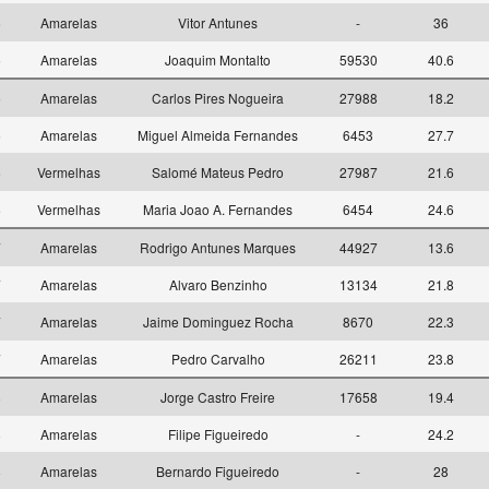
5
Amarelas
Vitor Antunes
-
36
5
Amarelas
Joaquim Montalto
59530
40.6
6
Amarelas
Carlos Pires Nogueira
27988
18.2
6
Amarelas
Miguel Almeida Fernandes
6453
27.7
6
Vermelhas
Salomé Mateus Pedro
27987
21.6
6
Vermelhas
Maria Joao A. Fernandes
6454
24.6
7
Amarelas
Rodrigo Antunes Marques
44927
13.6
7
Amarelas
Alvaro Benzinho
13134
21.8
7
Amarelas
Jaime Dominguez Rocha
8670
22.3
7
Amarelas
Pedro Carvalho
26211
23.8
8
Amarelas
Jorge Castro Freire
17658
19.4
8
Amarelas
Filipe Figueiredo
-
24.2
8
Amarelas
Bernardo Figueiredo
-
28