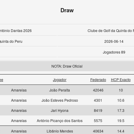
Draw
ntónio Dantas 2026
Clube de Golf da Quinta do 
uinta do Peru
2026-06-14
Jogadores 89
NOTA: Draw Oficial
ee
Jogador
Federado
HCP Exacto
1
Amarelas
João Peralta
42046
10
1
Amarelas
João Esteves Pedroso
4301
10.6
1
Amarelas
Jari Hyona
8419
17.3
1
Amarelas
António Picanço dos Santos
5575
19.5
2
Amarelas
Libânio Mendes
40634
14.4