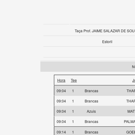
Taça Prof. JAIME SALAZAR DE SO
Estoril
N
Hora
Tee
J
09:04
1
Brancas
THAP
09:04
1
Brancas
THAP
09:04
1
Azuis
MAT
09:04
1
Brancas
PALMA
09:14
1
Brancas
GOEB