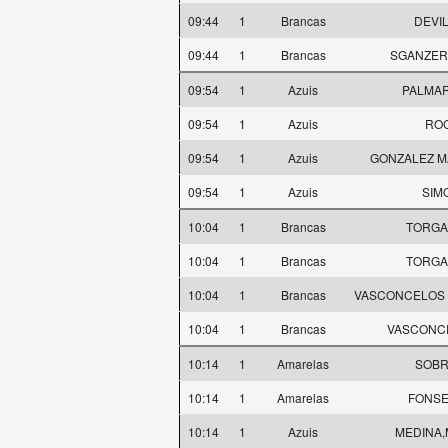
09:44
1
Brancas
DEVIL
09:44
1
Brancas
SGANZERL
09:54
1
Azuis
PALMAR
09:54
1
Azuis
ROC
09:54
1
Azuis
GONZALEZ MA
09:54
1
Azuis
SIMO
10:04
1
Brancas
TORGAL
10:04
1
Brancas
TORGAL
10:04
1
Brancas
VASCONCELOS J
10:04
1
Brancas
VASCONCE
10:14
1
Amarelas
SOBR
10:14
1
Amarelas
FONSE
10:14
1
Azuis
MEDINA,M