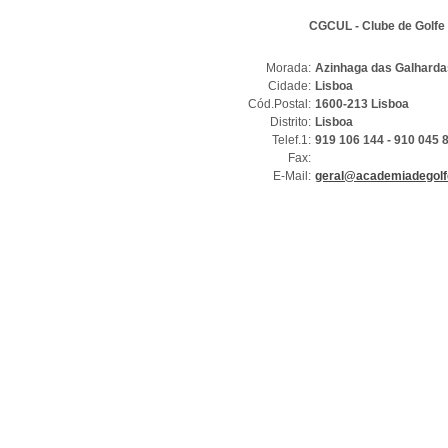
CGCUL - Clube de Golfe 
Morada:
Azinhaga das Galhardas
Cidade:
Lisboa
Cód.Postal:
1600-213 Lisboa
Distrito:
Lisboa
Telef.1:
919 106 144 - 910 045 
Fax:
E-Mail:
geral@academiadegolfe