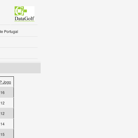
de Portugal
P Jogo
16
12
12
14
15