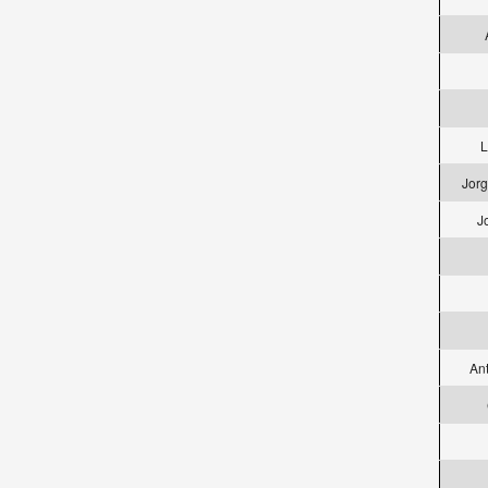
L
Jorg
J
An