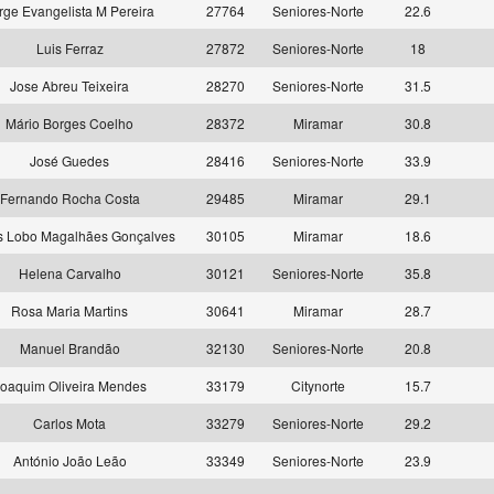
rge Evangelista M Pereira
27764
Seniores-Norte
22.6
Luis Ferraz
27872
Seniores-Norte
18
Jose Abreu Teixeira
28270
Seniores-Norte
31.5
Mário Borges Coelho
28372
Miramar
30.8
José Guedes
28416
Seniores-Norte
33.9
Fernando Rocha Costa
29485
Miramar
29.1
s Lobo Magalhães Gonçalves
30105
Miramar
18.6
Helena Carvalho
30121
Seniores-Norte
35.8
Rosa Maria Martins
30641
Miramar
28.7
Manuel Brandão
32130
Seniores-Norte
20.8
oaquim Oliveira Mendes
33179
Citynorte
15.7
Carlos Mota
33279
Seniores-Norte
29.2
António João Leão
33349
Seniores-Norte
23.9