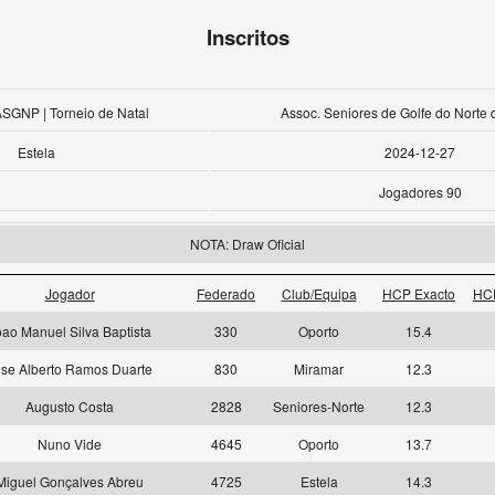
Inscritos
ASGNP | Torneio de Natal
Assoc. Seniores de Golfe do Norte 
Estela
2024-12-27
Jogadores 90
NOTA: Draw Oficial
Jogador
Federado
Club/Equipa
HCP Exacto
HC
oao Manuel Silva Baptista
330
Oporto
15.4
se Alberto Ramos Duarte
830
Miramar
12.3
Augusto Costa
2828
Seniores-Norte
12.3
Nuno Vide
4645
Oporto
13.7
Miguel Gonçalves Abreu
4725
Estela
14.3