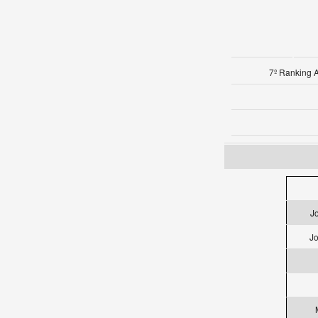
7º Ranking 
J
Jo