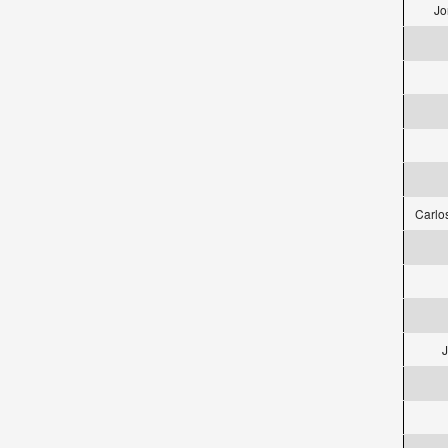
Jo
Carlo
J