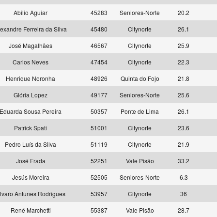
Abilio Aguiar
45283
Seniores-Norte
20.2
exandre Ferreira da Silva
45480
Citynorte
26.1
José Magalhães
46567
Citynorte
25.9
Carlos Neves
47454
Citynorte
22.3
Henrique Noronha
48926
Quinta do Fojo
21.8
Glória Lopez
49177
Seniores-Norte
25.6
Eduarda Sousa Pereira
50357
Ponte de Lima
26.1
Patrick Spati
51001
Citynorte
23.6
Pedro Luís da Silva
51119
Citynorte
21.9
José Frada
52251
Vale Pisão
33.2
Jesús Moreira
52505
Seniores-Norte
6.3
lvaro Antunes Rodrigues
53957
Citynorte
36
René Marchetti
55387
Vale Pisão
28.7