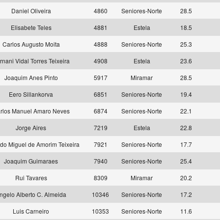
Daniel Oliveira
4860
Seniores-Norte
28.5
Elisabete Teles
4881
Estela
18.5
Carlos Augusto Moita
4888
Seniores-Norte
25.3
rnani Vidal Torres Teixeira
4908
Estela
23.6
Joaquim Anes Pinto
5917
Miramar
28.5
Eero Sillankorva
6851
Seniores-Norte
19.4
rlos Manuel Amaro Neves
6874
Seniores-Norte
22.1
Jorge Aires
7219
Estela
22.8
o Miguel de Amorim Teixeira
7921
Seniores-Norte
17.7
Joaquim Guimaraes
7940
Seniores-Norte
25.4
Rui Tavares
8309
Miramar
20.2
ngelo Alberto C. Almeida
10346
Seniores-Norte
17.2
Luis Carneiro
10353
Seniores-Norte
11.6