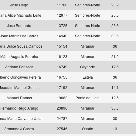
José Rêgo
11700
Seniores-Norte
23.2
aria Alice Machado Leite
12977
Seniores-Norte
25.5
José Bernardo
13725
Seniores-Norte
23.6
Joao Martins de Barros
14940
Seniores-Norte
30.6
ria Dulce Sousa Campos
15154
Miramar
36
Mário Augusto Ferreira
16123
Miramar
21.2
Adriano Fonseca
16749
Citynorte
17.6
lberto Gonçalves Pereira
16755
Estela
36
Joaquim Manuel Gomes
17192
Miramar
14.1
Manuel Ramos
19062
Ponte de Lima
12.5
Fernando Rêgo Araújo
23896
Miramar
30.3
nda Maria Carvalho Urzal
24787
Miramar
30
Armando J Castro
27546
Oporto
13