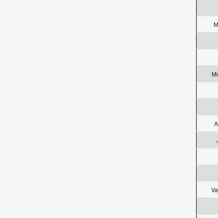
M
Ma
A
Va