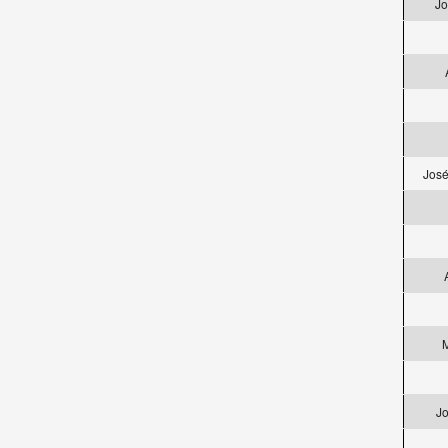
Jo
José
M
Jo