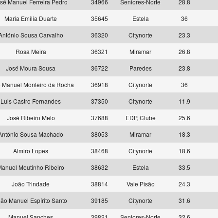
sé Manuel Ferreira Pedro
34966
Seniores-Norte
28.8
Maria Emilia Duarte
35645
Estela
36
António Sousa Carvalho
36320
Citynorte
23.3
Rosa Meira
36321
Miramar
26.8
José Moura Sousa
36722
Paredes
23.8
 Manuel Monteiro da Rocha
36918
Citynorte
36
Luis Castro Fernandes
37350
Citynorte
11.9
José Ribeiro Melo
37688
EDP, Clube
25.6
António Sousa Machado
38053
Miramar
18.3
Almiro Lopes
38468
Citynorte
18.6
anuel Moutinho Ribeiro
38632
Estela
33.5
João Trindade
38814
Vale Pisão
24.3
ão Manuel Espírito Santo
39185
Citynorte
31.6
Manuel Sanches
39821
Seniores-Norte
32.6