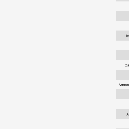
He
Ca
Armand
A