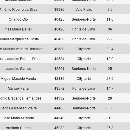
António Ribeiro da Silva
39980
Vale Pisão
7.6
Orlando Oio
40425
Seniores-Norte
11.6
Ines Maria Deltell
40426
Ponte de Lima
36
eonel Marques da Costa
40450
Ponte de Lima
29.8
e Manuel Ventura Bernardo
40683
Citynorte
29.4
osé Joaquim Borges Dias
40684
Citynorte
18.9
Joaquim Santos
42291
Seniores-Norte
25
Miguel Macedo Varela
42836
Citynorte
27.9
Manuel Faria
43572
Ponte de Lima
14.7
tónio Bragança Fernandes
44332
Seniores-Norte
28
Carlos Ascensão Vieira
44405
Seniores-Norte
33.6
José Mário Miranda
44540
Citynorte
31.2
Armindo Cunha
45282
Citynorte
25.8