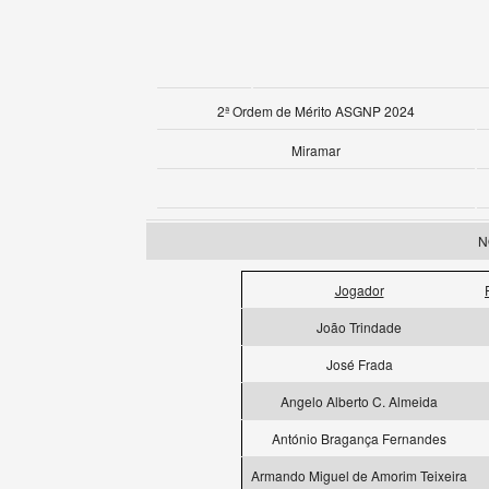
2ª Ordem de Mérito ASGNP 2024
Miramar
N
Jogador
João Trindade
José Frada
Angelo Alberto C. Almeida
António Bragança Fernandes
Armando Miguel de Amorim Teixeira