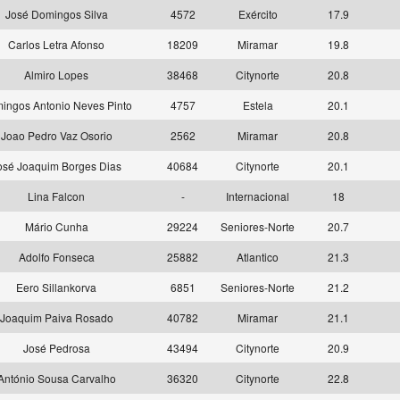
José Domingos Silva
4572
Exército
17.9
Carlos Letra Afonso
18209
Miramar
19.8
Almiro Lopes
38468
Citynorte
20.8
ingos Antonio Neves Pinto
4757
Estela
20.1
Joao Pedro Vaz Osorio
2562
Miramar
20.8
osé Joaquim Borges Dias
40684
Citynorte
20.1
Lina Falcon
-
Internacional
18
Mário Cunha
29224
Seniores-Norte
20.7
Adolfo Fonseca
25882
Atlantico
21.3
Eero Sillankorva
6851
Seniores-Norte
21.2
Joaquim Paiva Rosado
40782
Miramar
21.1
José Pedrosa
43494
Citynorte
20.9
António Sousa Carvalho
36320
Citynorte
22.8