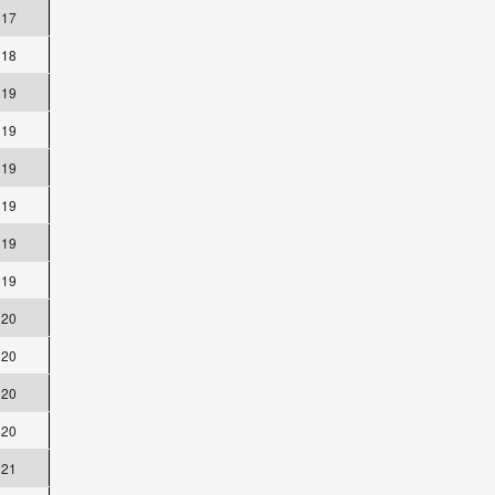
17
18
19
19
19
19
19
19
20
20
20
20
21