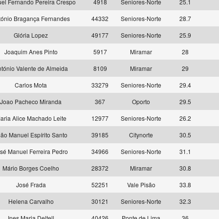
el Fernando Pereira Crespo
4918
Seniores-Norte
25.1
tónio Bragança Fernandes
44332
Seniores-Norte
28.7
Glória Lopez
49177
Seniores-Norte
25.9
Joaquim Anes Pinto
5917
Miramar
28
tónio Valente de Almeida
8109
Miramar
29
Carlos Mota
33279
Seniores-Norte
29.4
Joao Pacheco Miranda
367
Oporto
29.5
aria Alice Machado Leite
12977
Seniores-Norte
26.2
ão Manuel Espírito Santo
39185
Citynorte
30.5
sé Manuel Ferreira Pedro
34966
Seniores-Norte
31.1
Mário Borges Coelho
28372
Miramar
30.8
José Frada
52251
Vale Pisão
33.8
Helena Carvalho
30121
Seniores-Norte
32.3
Ines Maria Deltell
40426
Ponte de Lima
36