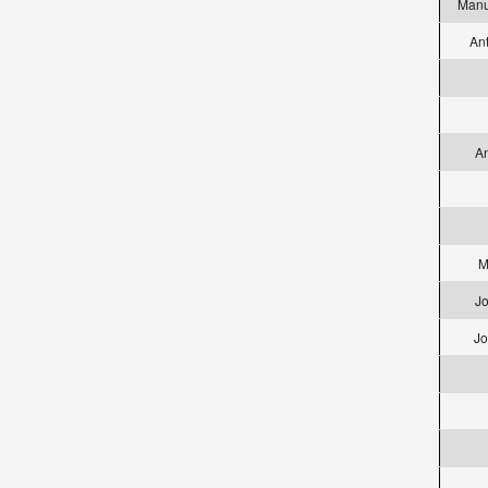
Manu
An
An
M
Jo
Jo