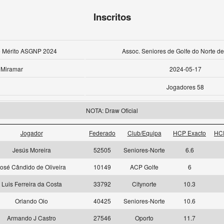
Inscritos
e Mérito ASGNP 2024
Assoc. Seniores de Golfe do Norte de
Miramar
2024-05-17
Jogadores 58
NOTA: Draw Oficial
Jogador
Federado
Club/Equipa
HCP Exacto
HC
Jesús Moreira
52505
Seniores-Norte
6.6
osé Cândido de Oliveira
10149
ACP Golfe
6
Luis Ferreira da Costa
33792
Citynorte
10.3
Orlando Oio
40425
Seniores-Norte
10.6
Armando J Castro
27546
Oporto
11.7