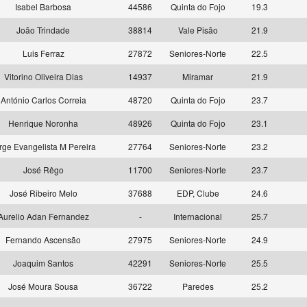
Isabel Barbosa
44586
Quinta do Fojo
19.3
João Trindade
38814
Vale Pisão
21.9
Luis Ferraz
27872
Seniores-Norte
22.5
Vitorino Oliveira Dias
14937
Miramar
21.9
António Carlos Correia
48720
Quinta do Fojo
23.7
Henrique Noronha
48926
Quinta do Fojo
23.1
rge Evangelista M Pereira
27764
Seniores-Norte
23.2
José Rêgo
11700
Seniores-Norte
23.7
José Ribeiro Melo
37688
EDP, Clube
24.6
Aurelio Adan Fernandez
-
Internacional
25.7
Fernando Ascensão
27975
Seniores-Norte
24.9
Joaquim Santos
42291
Seniores-Norte
25.5
José Moura Sousa
36722
Paredes
25.2