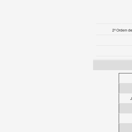
2ª Ordem d
J