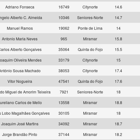
Adriano Fonseca
16749
Citynorte
14.6
ngelo Alberto C. Almeida
10346
Seniores-Norte
14.7
Manuel Ramos
19062
Ponte de Lima
14
Antonio Maria Neves
965
Miramar
15.8
arlos Alberto Gonçalves
35064
Quinta do Fojo
15.5
oaquim Oliveira Mendes
33179
Citynorte
15
António Sousa Machado
38053
Citynorte
17.4
Vitor Nogueira
47541
Quinta do Fojo
17.6
o Miguel de Amorim Teixeira
7921
Seniores-Norte
18
ureliano Carlos de Mello
13558
Miramar
18.8
s Lobo Magalhães Gonçalves
30105
Miramar
18
Joaquim José Martins
34092
Miramar
18.7
Jorge Brandão Pinto
37144
Miramar
18.2