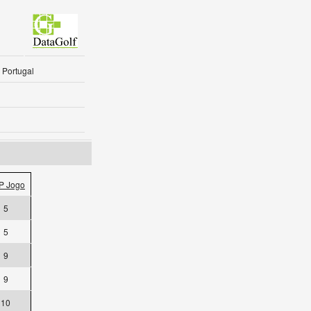
 Portugal
P Jogo
5
5
9
9
10