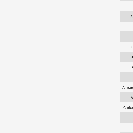
A
C
J
Armand
A
Carlo