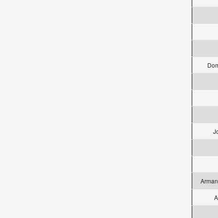
Dom
J
Armand
A