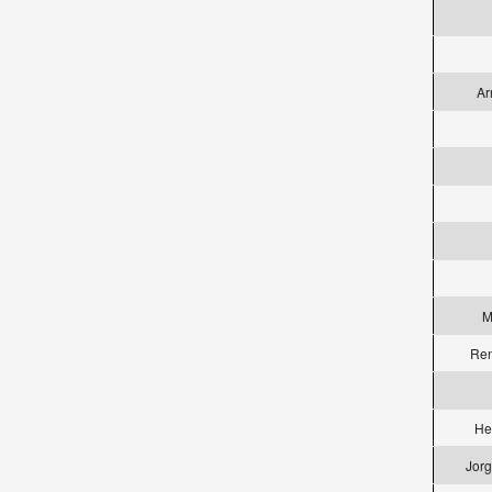
Ar
M
Ren
He
Jorg