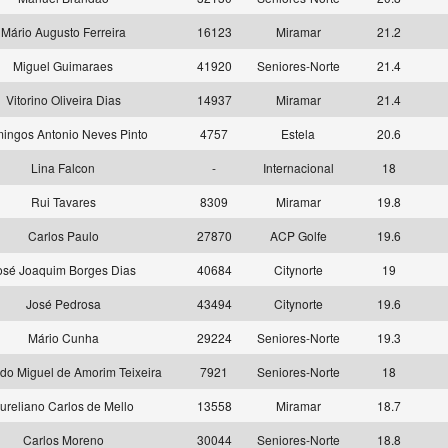
Mário Augusto Ferreira
16123
Miramar
21.2
Miguel Guimaraes
41920
Seniores-Norte
21.4
Vitorino Oliveira Dias
14937
Miramar
21.4
ingos Antonio Neves Pinto
4757
Estela
20.6
Lina Falcon
-
Internacional
18
Rui Tavares
8309
Miramar
19.8
Carlos Paulo
27870
ACP Golfe
19.6
osé Joaquim Borges Dias
40684
Citynorte
19
José Pedrosa
43494
Citynorte
19.6
Mário Cunha
29224
Seniores-Norte
19.3
o Miguel de Amorim Teixeira
7921
Seniores-Norte
18
ureliano Carlos de Mello
13558
Miramar
18.7
Carlos Moreno
30044
Seniores-Norte
18.8