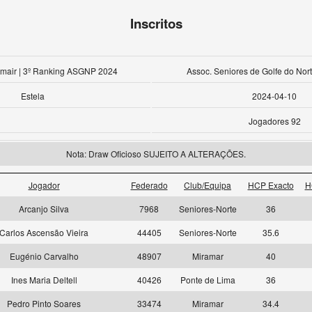
Inscritos
emair | 3º Ranking ASGNP 2024
Assoc. Seniores de Golfe do Nort
Estela
2024-04-10
Jogadores 92
Nota: Draw Oficioso SUJEITO A ALTERAÇÕES.
Jogador
Federado
Club/Equipa
HCP Exacto
H
Arcanjo Silva
7968
Seniores-Norte
36
Carlos Ascensão Vieira
44405
Seniores-Norte
35.6
Eugénio Carvalho
48907
Miramar
40
Ines Maria Deltell
40426
Ponte de Lima
36
Pedro Pinto Soares
33474
Miramar
34.4