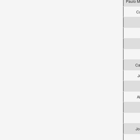
Paulo M
Ca
Ca
J
A
Jo