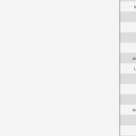
M
Jo
L
An