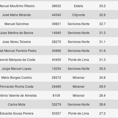
anuel Moutinho Ribeiro
38632
Estela
33.2
José Mário Miranda
44540
Citynorte
32.6
Manuel Sanches
39821
Seniores-Norte
32.7
Joao Martins de Barros
14940
Seniores-Norte
31.3
Jose Abreu Teixeira
28270
Seniores-Norte
31.1
sé Manuel Ferreira Pedro
34966
Seniores-Norte
31.6
eonel Marques da Costa
40450
Ponte de Lima
31.3
Jorge Manuel Lopes
12034
Seniores-Norte
30.5
Mário Borges Coelho
28372
Miramar
30.8
Fernando Rocha Costa
29485
Miramar
29.5
tónio Valente de Almeida
8109
Miramar
28.4
Carlos Mota
33279
Seniores-Norte
28.6
Eduarda Sousa Pereira
50357
Ponte de Lima
27.2