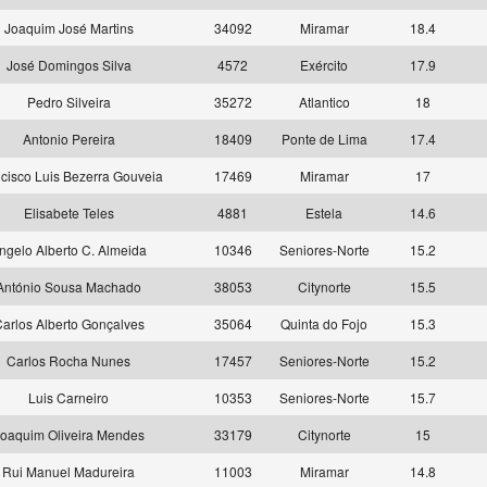
Joaquim José Martins
34092
Miramar
18.4
José Domingos Silva
4572
Exército
17.9
Pedro Silveira
35272
Atlantico
18
Antonio Pereira
18409
Ponte de Lima
17.4
cisco Luis Bezerra Gouveia
17469
Miramar
17
Elisabete Teles
4881
Estela
14.6
ngelo Alberto C. Almeida
10346
Seniores-Norte
15.2
António Sousa Machado
38053
Citynorte
15.5
arlos Alberto Gonçalves
35064
Quinta do Fojo
15.3
Carlos Rocha Nunes
17457
Seniores-Norte
15.2
Luis Carneiro
10353
Seniores-Norte
15.7
oaquim Oliveira Mendes
33179
Citynorte
15
Rui Manuel Madureira
11003
Miramar
14.8