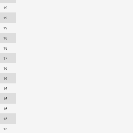
19
19
19
18
18
17
16
16
16
16
16
15
15