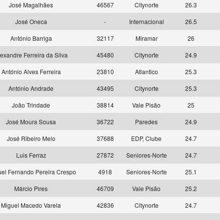
José Magalhães
46567
Citynorte
26.3
José Oneca
-
Internacional
26.5
António Barriga
32117
Miramar
26
exandre Ferreira da Silva
45480
Citynorte
24.9
António Alves Ferreira
23810
Atlantico
25.3
António Andrade
43495
Citynorte
25.3
João Trindade
38814
Vale Pisão
25
José Moura Sousa
36722
Paredes
24.9
José Ribeiro Melo
37688
EDP, Clube
24.7
Luis Ferraz
27872
Seniores-Norte
24.7
el Fernando Pereira Crespo
4918
Seniores-Norte
25.1
Márcio Pires
46709
Vale Pisão
25.2
Miguel Macedo Varela
42836
Citynorte
24.7