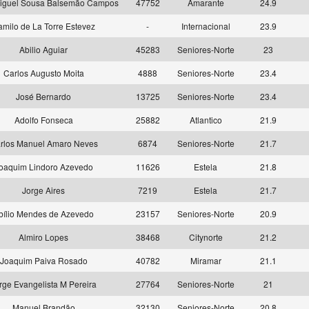
iguel Sousa Balsemão Campos
47752
Amarante
24.9
milo de La Torre Estevez
-
Internacional
23.9
Abilio Aguiar
45283
Seniores-Norte
23
Carlos Augusto Moita
4888
Seniores-Norte
23.4
José Bernardo
13725
Seniores-Norte
23.4
Adolfo Fonseca
25882
Atlantico
21.9
rlos Manuel Amaro Neves
6874
Seniores-Norte
21.7
oaquim Lindoro Azevedo
11626
Estela
21.8
Jorge Aires
7219
Estela
21.7
bílio Mendes de Azevedo
23157
Seniores-Norte
20.9
Almiro Lopes
38468
Citynorte
21.2
Joaquim Paiva Rosado
40782
Miramar
21.1
rge Evangelista M Pereira
27764
Seniores-Norte
21
Manuel Brandão
32130
Seniores-Norte
20.8