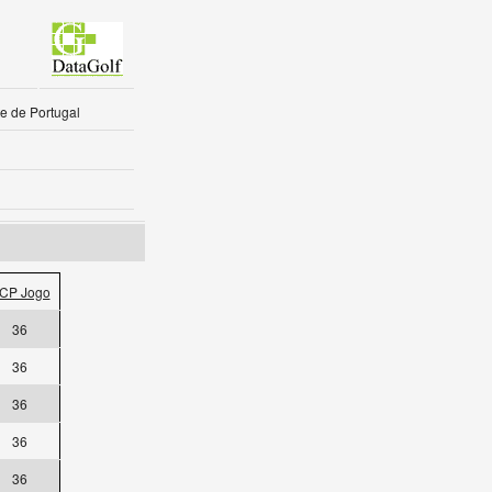
e de Portugal
CP Jogo
36
36
36
36
36