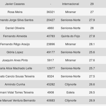
Javier Casares
-
Internacional
29
Rosa Meira
36321
Miramar
27
mando Jorge Silva Santos
20427
Seniores-Norte
27.9
Daniel Oliveira
4860
Seniores-Norte
28
Fernando Almeida
40783
Quinta do Fojo
27.8
Fernando Rêgo Araújo
23896
Miramar
28.1
Glória Lopez
49177
Seniores-Norte
25.6
Joaquim Anes Pinto
5917
Miramar
27.6
aria Alice Machado Leite
12977
Seniores-Norte
25.7
ato Cancio Sousa Teixeira
8324
Seniores-Norte
27.5
Armindo Cunha
45282
Citynorte
26.6
rnani Vidal Torres Teixeira
4908
Estela
26.5
e Manuel Ventura Bernardo
40683
Citynorte
26.9