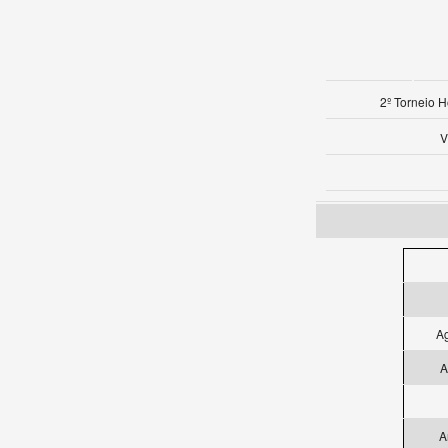
2º Torneio 
V
Ag
A
A