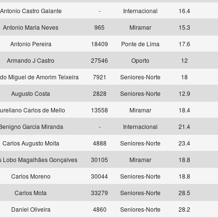
Antonio Castro Galante
-
Internacional
16.4
Antonio Maria Neves
965
Miramar
15.3
Antonio Pereira
18409
Ponte de Lima
17.6
Armando J Castro
27546
Oporto
12
o Miguel de Amorim Teixeira
7921
Seniores-Norte
18
Augusto Costa
2828
Seniores-Norte
12.9
ureliano Carlos de Mello
13558
Miramar
18.4
Benigno Garcia Miranda
-
Internacional
21.4
Carlos Augusto Moita
4888
Seniores-Norte
23.4
s Lobo Magalhães Gonçalves
30105
Miramar
18.8
Carlos Moreno
30044
Seniores-Norte
18.8
Carlos Mota
33279
Seniores-Norte
28.5
Daniel Oliveira
4860
Seniores-Norte
28.2