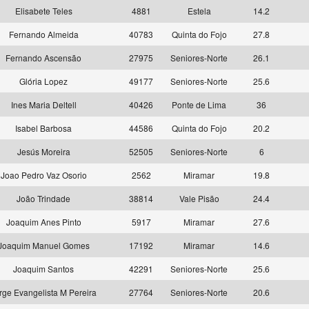
Elisabete Teles
4881
Estela
14.2
Fernando Almeida
40783
Quinta do Fojo
27.8
Fernando Ascensão
27975
Seniores-Norte
26.1
Glória Lopez
49177
Seniores-Norte
25.6
Ines Maria Deltell
40426
Ponte de Lima
36
Isabel Barbosa
44586
Quinta do Fojo
20.2
Jesús Moreira
52505
Seniores-Norte
6
Joao Pedro Vaz Osorio
2562
Miramar
19.8
João Trindade
38814
Vale Pisão
24.4
Joaquim Anes Pinto
5917
Miramar
27.6
Joaquim Manuel Gomes
17192
Miramar
14.6
Joaquim Santos
42291
Seniores-Norte
25.6
rge Evangelista M Pereira
27764
Seniores-Norte
20.6