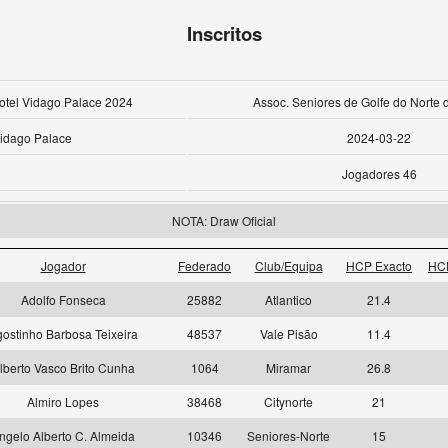
Inscritos
Hotel Vidago Palace 2024
Assoc. Seniores de Golfe do Norte 
idago Palace
2024-03-22
Jogadores 46
NOTA: Draw Oficial
Jogador
Federado
Club/Equipa
HCP Exacto
HC
Adolfo Fonseca
25882
Atlantico
21.4
ostinho Barbosa Teixeira
48537
Vale Pisão
11.4
lberto Vasco Brito Cunha
1064
Miramar
26.8
Almiro Lopes
38468
Citynorte
21
ngelo Alberto C. Almeida
10346
Seniores-Norte
15