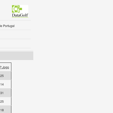
de Portugal
P Jogo
25
14
31
25
18