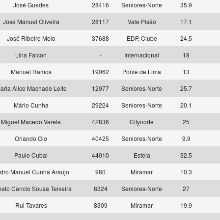
José Guedes
28416
Seniores-Norte
35.9
José Manuel Oliveira
28117
Vale Pisão
17.1
José Ribeiro Melo
37688
EDP, Clube
24.5
Lina Falcon
-
Internacional
18
Manuel Ramos
19062
Ponte de Lima
13
aria Alice Machado Leite
12977
Seniores-Norte
25.7
Mário Cunha
29224
Seniores-Norte
20.1
Miguel Macedo Varela
42836
Citynorte
25
Orlando Oio
40425
Seniores-Norte
9.9
Paulo Cubal
44010
Estela
32.5
dro Manuel Cunha Araujo
980
Miramar
10.3
ato Cancio Sousa Teixeira
8324
Seniores-Norte
27
Rui Tavares
8309
Miramar
19.9