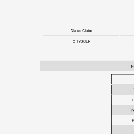
Dia do Clube
CITYGOLF
N
T
P
P