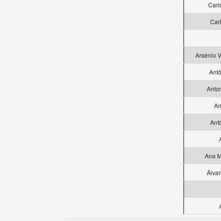
Carl
Car
Arsénio 
Antó
Anton
An
Ant
Ana M
Álva